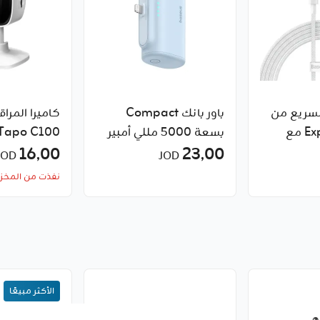
لسريع من
باور بانك Compact
كاميرا المراق
سلسلة Explorer مع
بسعة 5000 مللي أمبير
درجة
23٫00
وقدرة 20 واط إصدار
Fi
16٫00
JOD
JOD
الحرارة من نوع Type-C
iPhone من Baseus
نفذت من المخز
إلى iPhone بقوة 20 واط
الأكثر مبيعًا