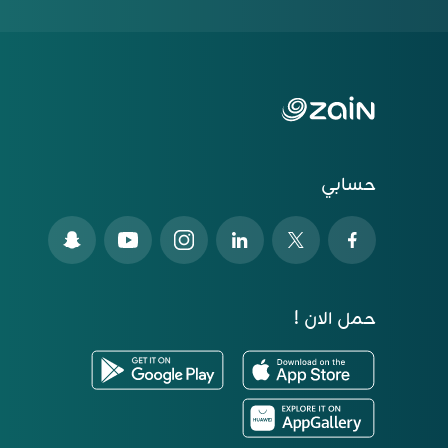
حسابي
حمل الان !