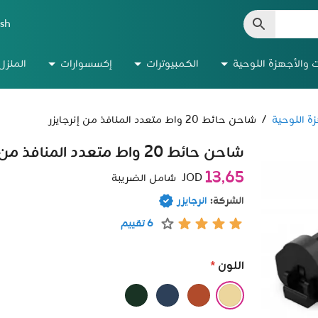
ish
ت والأجهزة اللوحية
الكمبيوترات
إكسسوارات
المنزل
ة اللوحية
/
شاحن حائط 20 واط متعدد المنافذ من إنرجايزر
شاحن حائط 20 واط متعدد المنافذ من إنرجايزر
13٫65
JOD
شامل الضريبة
الشركة:
انرجايزر
6 تقييم
اللون
*