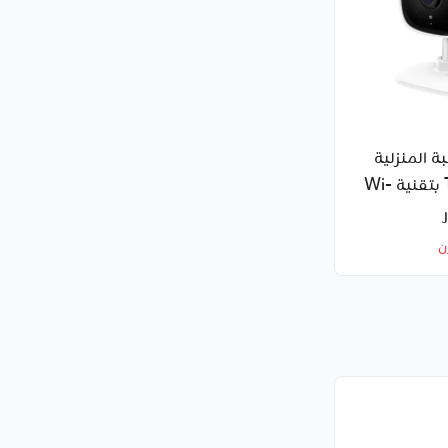
بة المنزلية
Tapo C100 بتقنية Wi-
ن