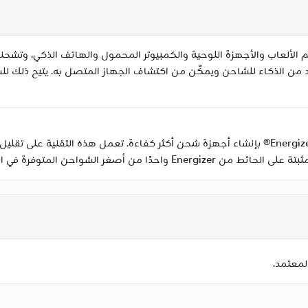
لألعاب والأجهزة اللوحية والكمبيوتر المحمول والهاتف الذكي، وتشحن
طاقة عبر USB. يوفر Power Delivery المزيد من الذكاء للشاحن ويمكّن من اكتشاف الجهاز المتصل ب
باستخدام تقنية GaN (نيتريد الغاليوم)، تقوم شركة Energizer® بإنشاء أجهزة شحن أكثر كفاءة. تعم
من أصغر الشواحن المتوفرة في السوق.
لمعتمد.