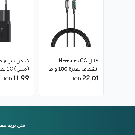
كابل Hercules CC
شاح
الشفاف بقدرة 100 واط
22٫01
للشحن السريع مع شاشة
من Baseus
11٫99
JOD
JOD
رقمية لعرض الطاقة من
Rockrose
هل تريد مس