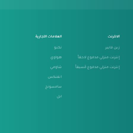
الانترنت
العلامات التجارية
زين فايبر
تكنو
إنترنت منزلي مدفوع لاحقاً
هواوي
إنترنت منزلي مدفوع مُسبقاً
شاومي
انفنكس
سامسونج
ابل