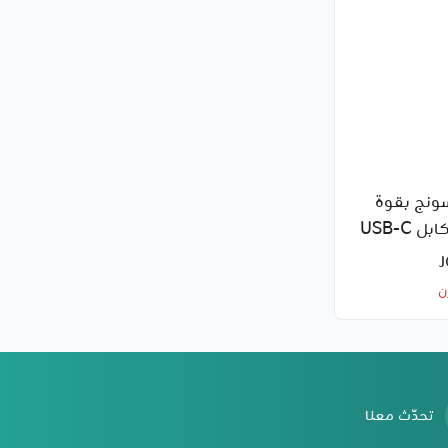
نج بقوة
45 واط مع كابل ‎USB-C
ن
تحدّث معنا