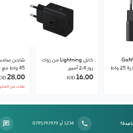
ن سريع GaN5
كابل Lightning من روك
شاحن سامسو
(ميني) 1C بقدرة 25 واط
روز 2.4 أمبير
16٫00
إلى USB-C بقدرة ‎ 5أمبير
28٫00
JOD
JOD
نفذت من المخز
اعدة؟
1234 أو 0795797979