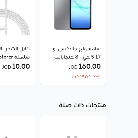
سامسونج جالاكسي اي
كابل الشحن ا
17 5 جي - 8 جيجابايت
160٫00
10٫00
تحكم ذكي في 
JOD
JOD
نفذت من المخزن
من Baseus
منتجات ذات صلة