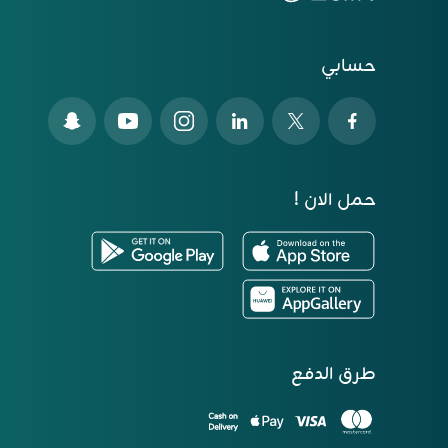
حسابي
حمل الان !
طرق الدفع