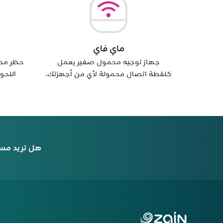
ماي فاي
جهاز توجيه محمول صغير يعمل
حظر محت
كنقطة اتصال محمولة لأي من أجهزتك.
النحو
هل تريد مس