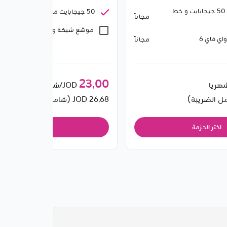
شريحة إنترنت 50 جيجابايت و خط
50 جيجابايت ماي فاي و خط مكالمات
مجاناً
موسّع شبكة واي فاي 6
1 د
ي فاي 6
مجاناً
23٫00
JOD/شهريا
26٫68
JOD (شامل الضريبة)
اختر الحزمة
اختر الحزمة