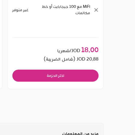
MiFi مع ‎100‎ جيجابايت أو خط
غير متوفر
مكالمات
18٫00
JOD/شهريا
20٫88
JOD (شامل الضريبة)
اختر الحزمة
مزيد من المعلومات