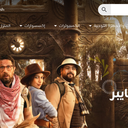
ish
ت والأجهزة اللوحية
الكمبيوترات
إكسسوارات
المنزل