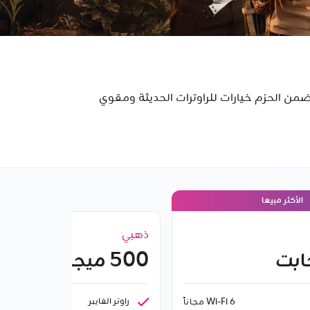
 الإنترنتية. تتضمن الحزم خيارات للراوترات الحديثة ومقوي
الأكثر مبيعا
ذهبي
500 ميجابت
راوتر الفايبر
Wi-Fi 6 مجاناً
 6