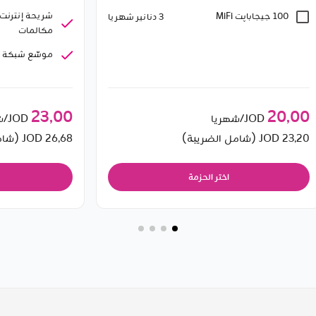
100 جيجابایت MiFi
3 دنانير شهريا
مكالمات
موسّع شبكة وا
23٫00
20٫00
JOD/شهريا
JOD/شهريا
23٫20
JOD (شامل الضريبة)
26٫68
JOD (شامل الضريبة)
اختر الحزمة