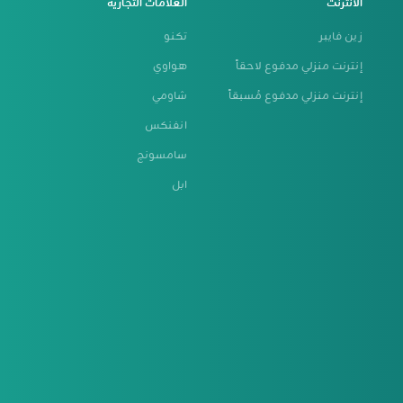
الانترنت
العلامات التجارية
زين فايبر
تكنو
إنترنت منزلي مدفوع لاحقاً
هواوي
إنترنت منزلي مدفوع مُسبقاً
شاومي
انفنكس
سامسونج
ابل