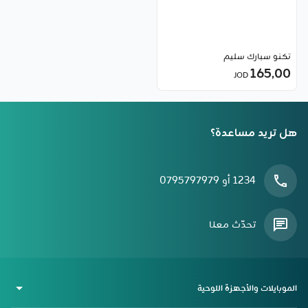
تكنو سبارك سليم
165٫00
JOD
هل تريد مساعدة؟
1234 أو 0795797979
تحدّث معنا
الموبايلات والأجهزة اللوحية