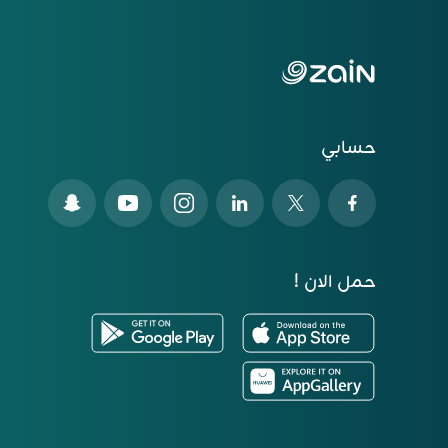
حسابي
حمل الان !