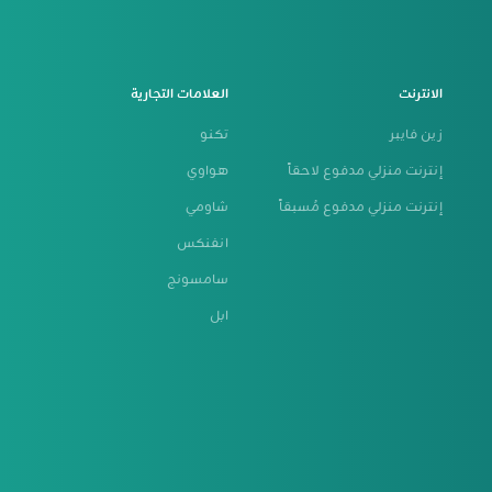
الانترنت
العلامات التجارية
زين فايبر
تكنو
إنترنت منزلي مدفوع لاحقاً
هواوي
إنترنت منزلي مدفوع مُسبقاً
شاومي
انفنكس
سامسونج
ابل