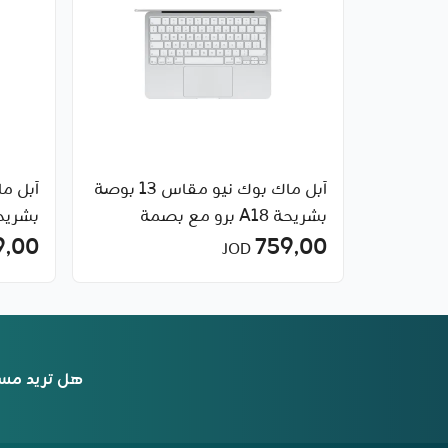
آبل ماك بوك نيو مقاس 13 بوصة
بشريحة A18 برو مع بصمة
بشريحة A18
الإصبع
759٫00
9٫00
JOD
هل تريد مس