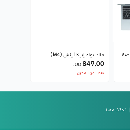
 إير مقاس 13 بوصة
ماك بوك إير 13 إنش (M4)
849٫00
JOD
نفذت من المخزن
تحدّث معنا