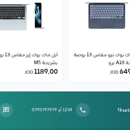
آبل ماك بوك نيو مقاس 13 بوصة
آبل ماك بوك
 برو
بشريحة M5
1189٫00
64
JOD
JOD
اعدة؟
1234 أو 0795797979