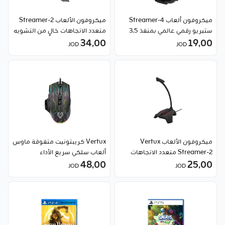
ميكروفون ألعاب Streamer-4
ميكروفون الألعاب Streamer-2
ستيريو رقمي عالمي بمنفذ 3.5
متعدد الاتجاهات خالٍ من التشويه
ملم من Vertux
19٫00
34٫00
من فيرتكس
JOD
JOD
ميكروفون الألعاب Vertux
Vertux كريبتونيت متفوقة ماوس
Streamer-2 متعدد الاتجاهات
ألعاب سلكي سريع الأداء
25٫00
خالٍ من التشويه
48٫00
JOD
JOD