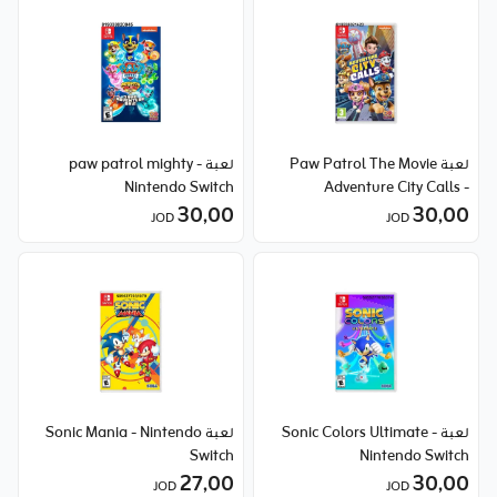
لعبة Paw Patrol The Movie
لعبة paw patrol mighty -
Nintendo Switch
Adventure City Calls -
30٫00
Nintendo Switch
30٫00
JOD
JOD
لعبة Sonic Colors Ultimate -
لعبة Sonic Mania - Nintendo
Switch
Nintendo Switch
27٫00
30٫00
JOD
JOD