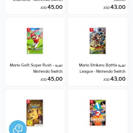
45٫00
43٫00
JOD
JOD
لعبة Mario Strikers: Battle
لعبة Mario Golf: Super Rush -
Nintendo Switch
League - Nintendo Switch
45٫00
43٫00
JOD
JOD