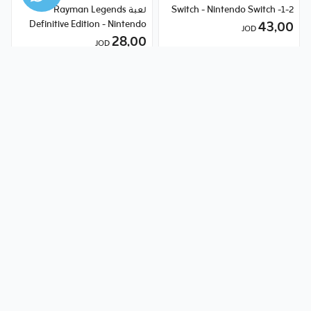
1-2- Switch - Nintendo Switch
لعبة Rayman Legends
Definitive Edition - Nintendo
43٫00
JOD
28٫00
Switch
JOD
هل تريد مساعدة؟
1234 أو 0795797979
تحدّث معنا
الموبايلات والأجهزة اللوحية
الكمبيوترات