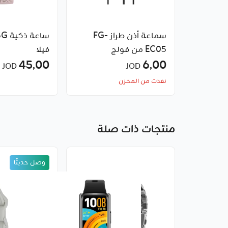
سماعة أذن طراز FG-
EC05 من فولج
فيلا
45٫00
6٫00
JOD
JOD
نفذت من المخزن
منتجات ذات صلة
وصل حديثًا