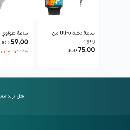
ساعة ذكية Ultru من
ساعة هواوي 11 برو
ريبوك
59٫00
JOD
75٫00
JOD
نفذت من المخزن
هل تريد مس