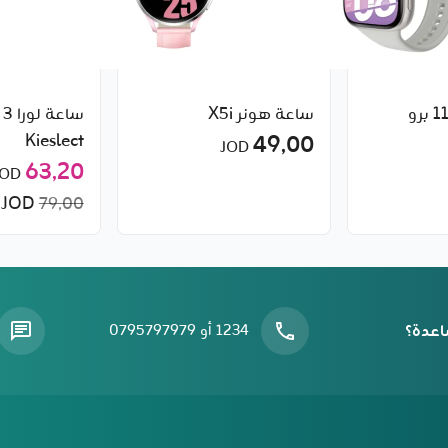
ساعة هونر X5i
س
Kieslect
49٫00
JOD
63٫20
JOD
JOD
79٫00
اعدة؟
1234 أو 0795797979