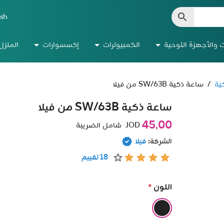
ish
ت والأجهزة اللوحية
الكمبيوترات
إكسسوارات
المنزل
ية
/
ساعة ذكية SW/63B من فيلا
ساعة ذكية SW/63B من فيلا
45٫00
JOD
شامل الضريبة
الشركة:
فيلا
18 تقييم
اللون
*