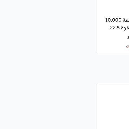
باور بانك بسعة 10,000
ملي أمبير وبقوة 22.5
ن شاومي
ن