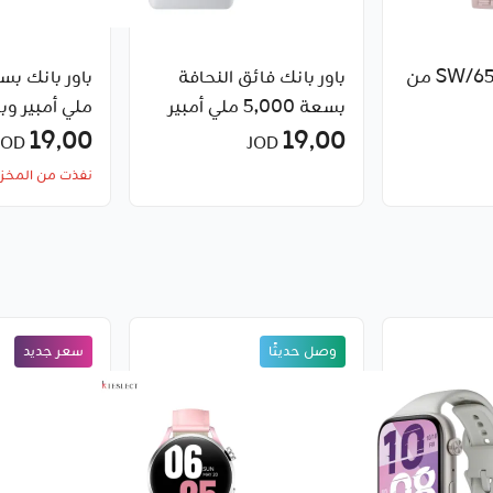
ساعة ذكية SW/65G من
باور بانك فائق النحافة
بسعة 5,000 ملي أمبير
19٫00
من شاومي (إصدار GL)
19٫00
واط لايت م
JOD
JOD
نفذت من المخز
وصل حديثًا
سعر جديد