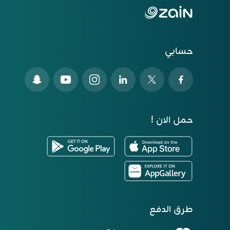
حسابي
حمل الان !
طرق الدفع