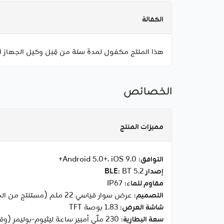
الكفالة
هذا المنتج مكفول لمدة سنة من قِبل وكيل الجهاز ا
الخصائص
مميزات المنتج
التوافق
: Android 5.0+، iOS 9.0+
إصدار BLE
: BT 5.2
مقاوم للماء
: IP67
التصميم
: عرض سوار قياسي 22 ملم (مستنتج من الصور)
شاشة العرض
: 1.83 بوصة TFT
سعة البطارية
: 230 ملّي أمبير ساعة ليثيوم-بوليمر (وقت شحن 2.5 ساعة)