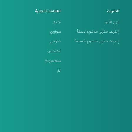
الانترنت
العلامات التجارية
زين فايبر
تكنو
إنترنت منزلي مدفوع لاحقاً
هواوي
إنترنت منزلي مدفوع مُسبقاً
شاومي
انفنكس
سامسونج
ابل