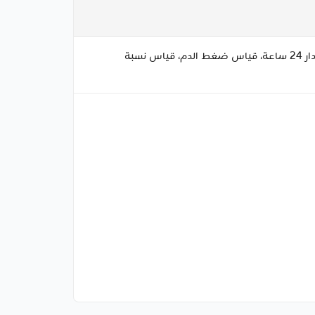
وظيفة الاتصال: مكالمات عبر Bluetooth منخفضة الطاقة، سجل المكالمات مراقبة الصحة: تتبع معدل ضربات القلب على مدار 24 ساعة، قياس ضغط الدم، قياس نسبة