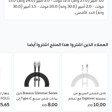
3.0 أمبير (27.0 واط) 12.0 فولت - 2.0 أمبير (24.0 واط) 15.0
فولت - 2.0 أمبير (30.0 واط) 20.0 فولت - 1.5 أمبير (30.0
واط) الحد الأقصى.
العملاء الذين اشتروا هذا المنتج اشتروا أيضا
كابل الشحن السريع من
Baseus Glimmer Series كبل
سلسلة Explorer مع تحكم
بيانات شحن سريع Type-C إلى
FOLG
10٫00
ذكي في درجة الحرارة من نوع
8٫00
Type-C بقوة 100 واط
5٫65
JOD
JOD
Type-C إلى iPhone بقوة 20