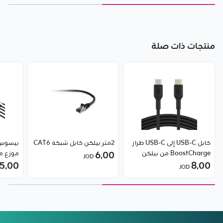
واط من Baseus
منتجات ذات صلة
كابل USB-C إلى USB-C طراز
2متر بيلكن كابل شبكة CAT6
BoostCharge من بيلكن
6٫00
موزع م
JOD
8٫00
النوع C 16 في 1
5٫00
JOD