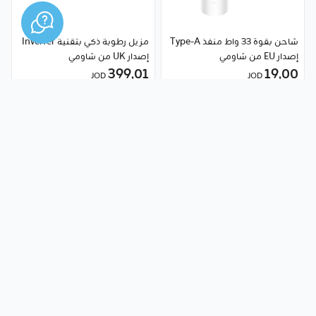
شاحن بقوة 33 واط منفذ Type-A
مزيل رطوبة ذكي بتقنية Inverter
إصدار EU من شاومي
إصدار UK من شاومي
399٫01
19٫00
JOD
JOD
هل تريد مساعدة؟
1234 أو 0795797979
تحدّث معنا
الموبايلات والأجهزة اللوحية