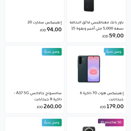
باور بانك مغناطيسي فائق النحافة
إنفينيكس سمارت 20
بسعة 5,000 ملي أمبير وبقوة 15
94٫00
JOD
59٫00
واط من شاومي
JOD
وصل حديثًا
وصل حديثًا
إنفينيكس هوت 70 ذاكرة 6
سامسونج جالاكسي A37 5G -
جيجابايت
ذاكرة 8 جيجابايت
260٫00
179٫00
JOD
JOD
50 JD voucher
وصل حديثًا
وصل حديثًا