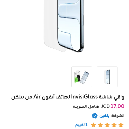
واقي شاشة InvisiGlass لهاتف آيفون Air من بيلكن
17٫00
JOD
شامل الضريبة
الشركة:
بلكين
1 تقييم