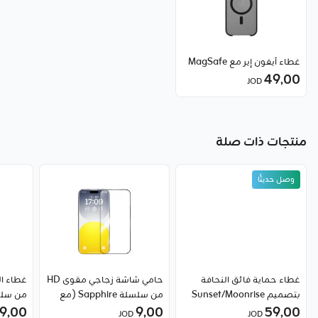
غطاء آيفون إير مع MagSafe
49٫00
JOD
منتجات ذات صلة
وصل حديثًا
غطاء حماية فائق النحافة
حامي شاشة زجاجي مقوى HD
غطاء ا
بتصميم Sunset/Moonrise
من سلسلة Sapphire (مع
59٫00
لهاتف آيفون 17 برو من
9٫00
فلتر مدمج للغبار) لـ iPhone
9٫00
JOD
JOD