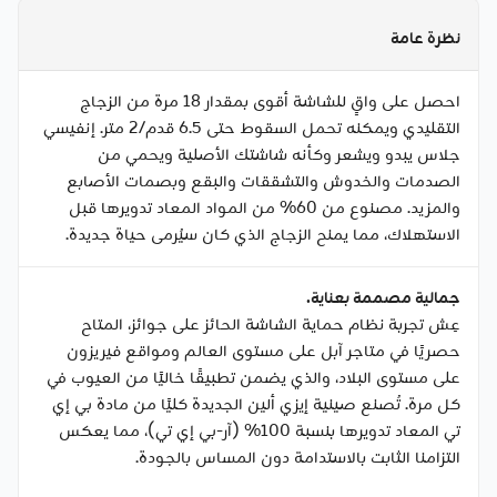
نظرة عامة
احصل على واقٍ للشاشة أقوى بمقدار 18 مرة من الزجاج
التقليدي ويمكنه تحمل السقوط حتى 6.5 قدم/2 متر. إنفيسي
جلاس يبدو ويشعر وكأنه شاشتك الأصلية ويحمي من
الصدمات والخدوش والتشققات والبقع وبصمات الأصابع
والمزيد. مصنوع من 60% من المواد المعاد تدويرها قبل
الاستهلاك، مما يمنح الزجاج الذي كان سيُرمى حياة جديدة.
جمالية مصممة بعناية.
عِش تجربة نظام حماية الشاشة الحائز على جوائز، المتاح
حصريًا في متاجر آبل على مستوى العالم ومواقع فيريزون
على مستوى البلاد، والذي يضمن تطبيقًا خاليًا من العيوب في
كل مرة. تُصنع صينية إيزي ألين الجديدة كليًا من مادة بي إي
تي المعاد تدويرها بنسبة 100% (آر-بي إي تي)، مما يعكس
التزامنا الثابت بالاستدامة دون المساس بالجودة.