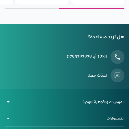
iPITAKA
15/16 من Baseus
Baseus
هل تريد مساعدة؟
1234 أو 0795797979
تحدّث معنا
الموبايلات والأجهزة اللوحية
الكمبيوترات