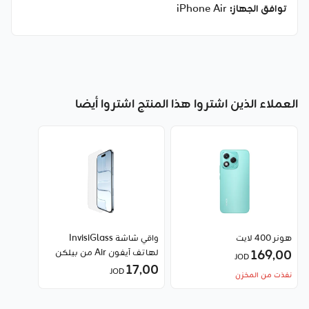
توافق الجهاز:
iPhone Air
العملاء الذين اشتروا هذا المنتج اشتروا أيضا
هونر 400 لايت
واقي شاشة InvisiGlass
169٫00
لهاتف آيفون Air من بيلكن
JOD
17٫00
JOD
نفذت من المخزن