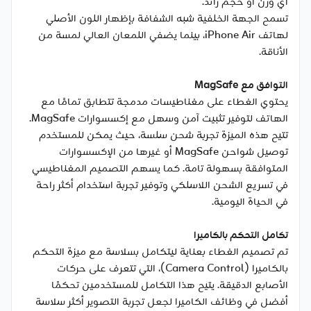
أي وزن أو حجم زائد.
تسمح الجهة الخلفية شبه الشفافة بإظهار اللون الأصلي
لهاتف iPhone Air، بينما يضفي اللمعان العالي لمسة من
الأناقة.
التوافق مع MagSafe
يحتوي الغطاء على مغناطيسات مدمجة تتطابق تمامًا مع
الهاتف لتوفير تثبيت آمن وسهل مع إكسسوارات MagSafe.
تتيح هذه الميزة تجربة شحن سلسة، حيث يمكن للمستخدم
توصيل شواحن MagSafe أو غيرها من الإكسسوارات
المتوافقة بسهولة تامة. كما يسهم التصميم المغناطيسي
في تسريع الشحن اللاسلكي وتوفير تجربة استخدام أكثر راحة
في الحياة اليومية.
تكامل التحكم بالكاميرا
تم تصميم الغطاء بعناية ليتكامل بسلاسة مع ميزة التحكم
بالكاميرا (Camera Control)، التي تتعرف على حركات
الأصابع الدقيقة. يتيح هذا التكامل للمستخدمين تحكمًا
أفضل في وظائف الكاميرا لجعل تجربة التصوير أكثر سلاسة