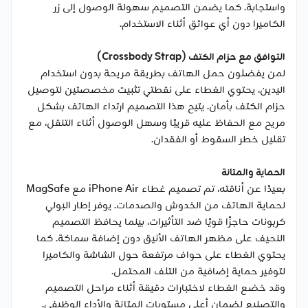
واستجابة. كما يضمن التصميم سهولة الوصول إلى زر
الكاميرا دون أي عوائق أثناء الاستخدام.
التوافق مع حزام الكتف (Crossbody Strap)
لمن يفضلون حمل الهاتف بطريقة مريحة بدون استخدام
اليدين، يحتوي الغطاء على نقطتي تثبيت مخصصتين لتوصيل
حزام الكتف بأمان. يتيح هذا التصميم ارتداء الهاتف بشكل
مريح مع الحفاظ عليه قريبًا وسهل الوصول أثناء التنقل، مع
تقليل خطر السقوط أو الفقدان.
الحماية والمتانة
بعيدًا عن أناقته، تم تصميم غطاء iPhone Air مع MagSafe
لحماية الهاتف من الخدوش والصدمات. يوفر إطار البولي
كربونات حاجزًا قويًا ضد التأثيرات، بينما يحافظ التصميم
النحيف على مظهر الهاتف الأنيق دون إضافة سماكة. كما
يحتوي الغطاء على حواف مرتفعة حول الشاشة والكاميرا
لتوفير حماية إضافية من التلف المحتمل.
وقد خضع الغطاء لاختبارات دقيقة أثناء مراحل التصميم
والتصنيع لضمان أعلى مستويات المتانة والأداء الوظيفي.