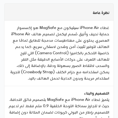
نظرة عامة
غطاء iPhone Air سيليكون مع MagSafe هو إكسسوار
حماية نحيف وأنيق صُمم ليكمل تصميم هاتف iPhone Air
العصري. يحتوي على مغناطيسات مدمجة تتطابق تمامًا مع
الهاتف لتوفير تثبيت آمن وشحن لاسلكي سريع. كما يدعم
خاصية التحكم بالكاميرا (Camera Control) التي تتيح
للهاتف التعرف على حركات الأصابع الدقيقة مثل النقر
والسحب لالتقاط الصور بسهولة ودقة. بالإضافة إلى ذلك،
يمكن استخدامه مع حزام الكتف (Crossbody Strap) لتجربة
استخدام مريحة وبدون الحاجة لحمل الهاتف باليد.
التصميم والبناء
يتميز غطاء iPhone Air مع MagSafe بتصميم فائق النحافة،
حيث لا تتجاوز سماكة اللوحة الخلفية 0.9 ملم فقط. تم تدعيم
التصميم بإطار من البولي كربونات لضمان المتانة دون إضافة