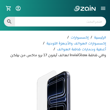
الرئيسية
/
إكسسوارات
/
إكسسوارات الهواتف والأجهزة اللوحية
/
أغطية وحمايات شاشة الهواتف
/
واقي شاشة InvisiGlass لهاتف آيفون 17 برو ماكس من بيلكن