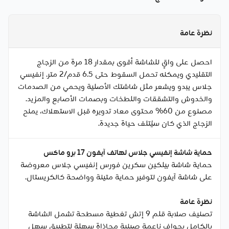
نظرة عامة
احصل على واقٍ للشاشة أقوى بمقدار 18 مرة من الزجاج
التقليدي ويمكنه تحمل السقوط حتى 6.5 قدم/2 متر. إنفيسي
جلاس يبدو ويشعر مثل شاشتك الأصلية ويحمي من الصدمات
والخدوش والتشققات واللطخات وبصمات الأصابع والمزيد.
مصنوع من 60% محتوى معاد تدويره قبل الاستهلاك، يمنح
الزجاج الذي كان سيُتلف حياة جديدة.
حماية شاشة إنفيسي جلاس لهاتف آيفون 17 برو ماكس
حماية شاشة بيلكين سكرين فورس إنفيسي جلاس معروضة
على شاشة آيفون لتوفير حماية متينة وواضحة كالكريستال.
نظرة عامة
تصنيف صلابة قلم 9 إتش تغطية مسطحة تشمل الشاشة
بالكامل بحواف ناعمة صينية محاذاة سهلة لتطبيق سهل