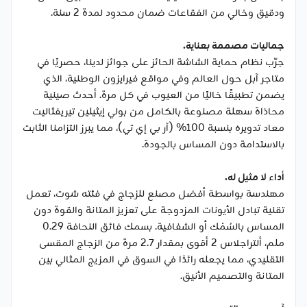
ودقيق وخالي من الفقاعات ضمان محدود لمدة 2 سنة.
جماليات مصممة بعناية.
جرّب نظام حماية الشاشة الحائز على جوائز لدينا، حصريًا في
متاجر آبل حول العالم وفي مواقع فيرايزون الوطنية، الذي
يضمن تطبيقًا خاليًا من العيوب في كل مرة. أحدث صينية
محاذاة سهلة مصنوعة بالكامل من بولي إيثيلين تيريفثاليت
معاد تدويره بنسبة 100% (آر بي إي تي)، مما يبرز التزامنا الثابت
بالاستدامة دون المساس بالجودة.
أداء لا مثيل له.
مهندسة بواسطة أفضل مصنع للزجاج في فئته شوت، تعمل
تقنية تبادل الأيونات المزدوجة على تعزيز المتانة والقوة دون
المساس بالسُمْك أو الشفافية. بسمك فائق النحافة 0.29
ملم، ألتراجلاس 2 أقوى بمقدار 2.7 مرة من الزجاج المقسى
التقليدي، مما يجعله رائدًا في السوق في المزيج المثالي بين
المتانة والتصميم الأنيق.