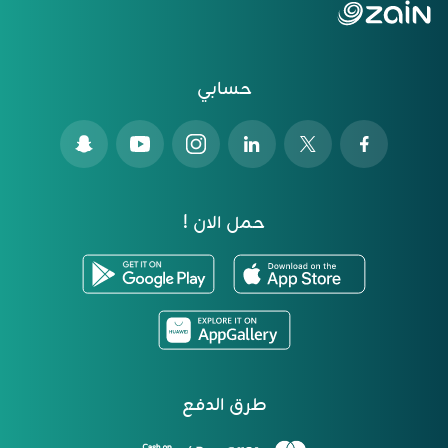
حسابي
حمل الان !
طرق الدفع