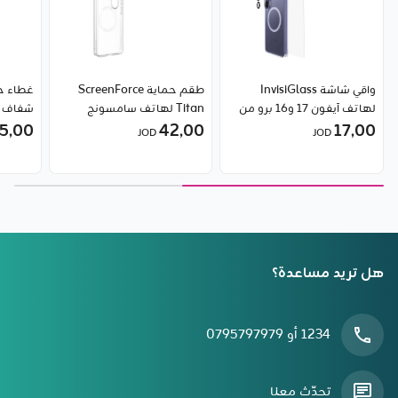
واقي شاشة InvisiGlass
طقم حماية ScreenForce
غطاء ح
لهاتف آيفون 17 و16 برو من
Titan لهاتف سامسونج
بيلكن
17٫00
42٫00
جالاكسي S26 ألترا من بيلكن
5٫00
JOD
JOD
من بيل
هل تريد مساعدة؟
1234 أو 0795797979
تحدّث معنا