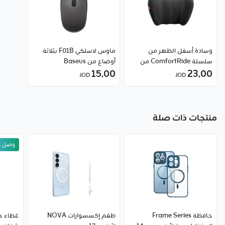
وسادة أسفل الظهر من
ماوس لاسلكي F01B بثلاثة
سلسلة ComfortRide من
أوضاع من Baseus
15٫00
23٫00
Baseus
JOD
JOD
منتجات ذات صلة
وصل حد
حافظة Frame Series
طقم إكسسوارات NOVA
غطاء ح