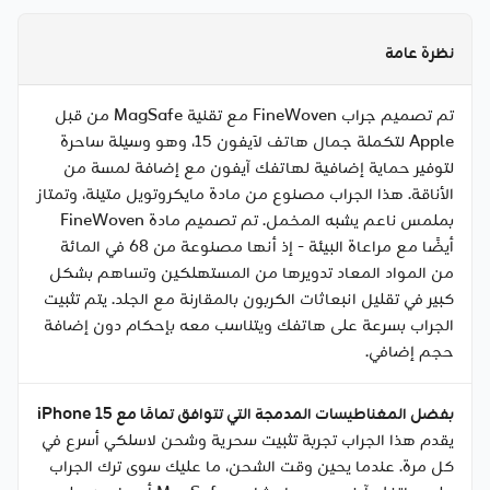
نظرة عامة
تم تصميم جراب FineWoven مع تقنية MagSafe من قبل
Apple لتكملة جمال هاتف لآيفون 15، وهو وسيلة ساحرة
لتوفير حماية إضافية لهاتفك آيفون مع إضافة لمسة من
الأناقة. هذا الجراب مصنوع من مادة مايكروتويل متينة، وتمتاز
بملمس ناعم يشبه المخمل. تم تصميم مادة FineWoven
أيضًا مع مراعاة البيئة - إذ أنها مصنوعة من 68 في المائة
من المواد المعاد تدويرها من المستهلكين وتساهم بشكل
كبير في تقليل انبعاثات الكربون بالمقارنة مع الجلد. يتم تثبيت
الجراب بسرعة على هاتفك ويتناسب معه بإحكام دون إضافة
حجم إضافي.
بفضل المغناطيسات المدمجة التي تتوافق تمامًا مع iPhone 15
يقدم هذا الجراب تجربة تثبيت سحرية وشحن لاسلكي أسرع في
كل مرة. عندما يحين وقت الشحن، ما عليك سوى ترك الجراب