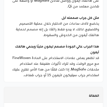
على هاتفك آيفون ووصل شاحن MagSafe أو وضعه على
شاحن معتمد من Qi.
مثل كل جراب صممته آبل
يخضع لآلاف ساعات من الاختبار خلال عملية التصميم
والتصنيع. لذلك، لا يبدو فقط رائعًا، بل إنه مصمم لحماية
هاتفك آيفون من الخدوش والسقوط.
هذا الجراب عالي الجودة مصمم ليكون متينًا ويحمي هاتفك
آيفون
قد تظهر بعض علامات الاستخدام على المادة FineWoven
مع مرور الوقت، وقد تترك تأثيرات طفيفة عند استخدام
ملحقات MagSafe. إذا كنت قلقًا من هذا الأمر، نقترح عليك
استخدام جراب سيليكون لآيفون 15 أو جراب شفاف.
الكفالة