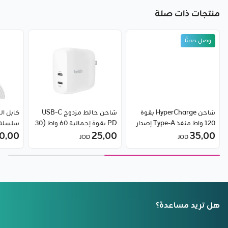
منتجات ذات صلة
وصل حديثًا
شاحن HyperCharge بقوة
شاحن حائط مزدوج USB-C
كابل ا
120 واط منفذ Type-A إصدار
PD بقوة إجمالية 60 واط (30
EU من شاومي
35٫00
25٫00
واط لكل منفذ) من بيلكن
0٫00
ذكي في 
JOD
JOD
واط من seus
هل تريد مساعدة؟