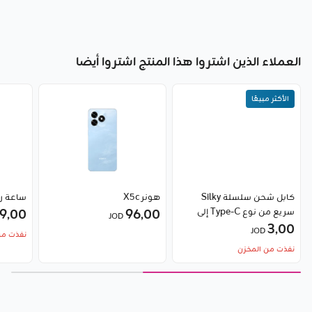
العملاء الذين اشتروا هذا المنتج اشتروا أيضا
الأكثر مبيعًا
كابل شحن سلسلة Silky
هونر X5c
ساعة ريدم
سريع من نوع Type-C إلى
96٫00
9٫00
JOD
3٫00
Type-C بقدرة 100 واط من
JOD
نفذت من
Baseus
نفذت من المخزن