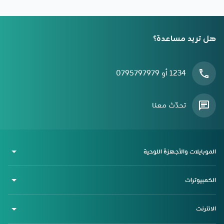
هل تريد مساعدة؟
1234 أو 0795797979
تحدّث معنا
الموبايلات والأجهزة اللوحية
الكمبيوترات
الانترنت