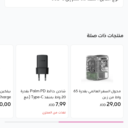
منتجات ذات صلة
محول السفر العالمي بقدرة 65
شاحن حائط Palm PD بقدرة
واط من زين
20 واط بمنفذ Type-C (مع
Charge
29٫00
7٫99
كابل USB-C إلى USB-C بقدرة
0٫00
يدعم ا
JOD
JOD
60 واط) من Baseus
نفذت من المخزن