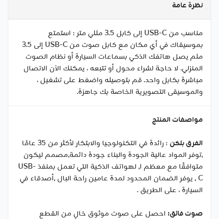
نظرة عامة
مناسب من USB-C إلى كابل 3.5 مللي متر : استمتع
بموسيقاك في أي مكان مع كابل صوت من USB-C إلى 3.5
ملم يصل هاتفك الذكي بسماعات السيارة أو نظام الصوت
المنزلي. لا حاجة لشراء محول أو تتبعه ، يمكنك الآن الاتصال
مباشرة بكابل واحد. قم بتوصيله واضغط على تشغيل ،
والموسيقى التصويرية الخاصة بك جاهزة.
مواصفات المنتج
الفرق بلكن
: رائدة في التكنولوجيا والابتكار لأكثر من 35 عامًا
,توفر المواد عالية الجودة والبناء جودة دائمة,مصمم ليكون
متوافقًا مع معظم ا, لهواتف الذكية التي تعمل بمنفذ USB-
C , يوفر الضمان المحدود لمدة عامين راحة البال ,أصدقاء في
السيارة ، على الطريق .
صوت فائق:
احصل على صوت موثوق خالٍ من القطع