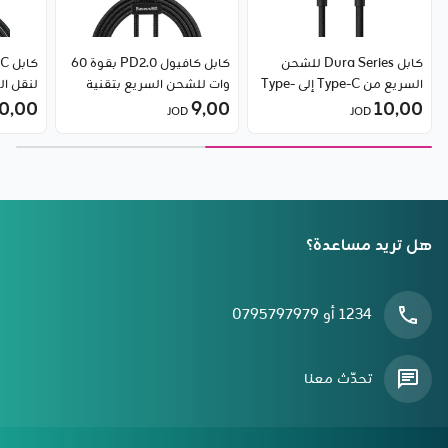
كابل Dura Series للشحن
كابل كافيول PD2.0 بقوة 60
السريع من Type-C إلى Type-
وات للشحن السريع بتقنية
C بقدرة 100 واط من Baseus
10٫00
9٫00
الفلاش عبر منفذ USB من نوع
طراز S-A25-CC5 من جويروم
0٫00
JOD
JOD
Type-C من Baseus
هل تريد مساعدة؟
1234 أو 0795797979
تحدّث معنا