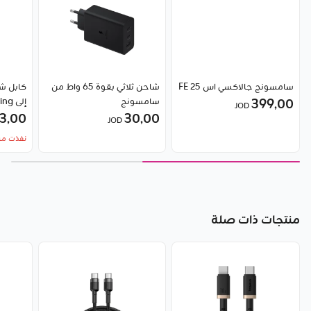
سامسونج جالاكسي اس 25 FE
شاحن ثلاثي بقوة 65 واط من
399٫00
سامسونج
JOD
30٫00
2.4 أمبير من Baseus
3٫00
JOD
نفذت من
منتجات ذات صلة