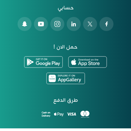
حسابي
حمل الان !
طرق الدفع