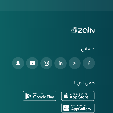
حسابي
حمل الان !