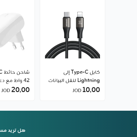
كابل Type-C إلى
Lightning لنقل البيانات
10٫00
والشحن 30 واط طراز S-
بيلكن
20٫00
JOD
JOD
A25-CC5 من جويروم
هل تريد مس