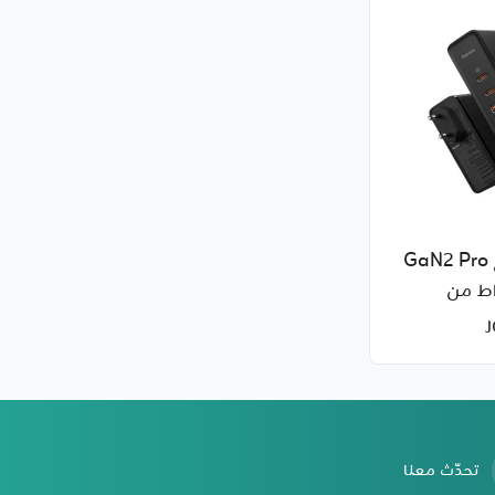
شاحن سريع GaN2 Pro
 100 واط من
تحدّث معنا