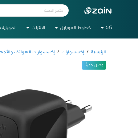
5G
خطوط الموبايل
الانترنت
الموبايلا
الرئيسية
/
إكسسوارات
/
إكسسوارات الهواتف والأجهز
وصل حديثًا