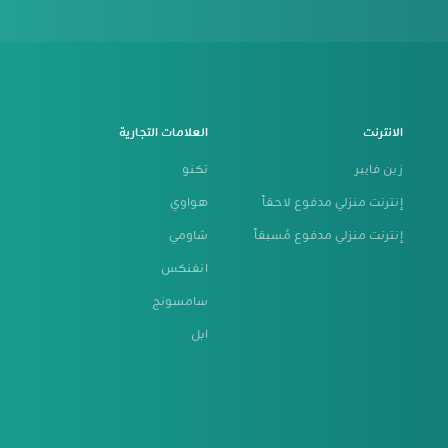
الانترنت
العلامات التجارية
زين فايبر
تكنو
إنترنت منزلي مدفوع لاحقاً
هواوي
إنترنت منزلي مدفوع مُسبقاً
شاومي
انفنكس
سامسونج
ابل