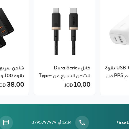
شاحن حائط USB-C بقوة
كابل Dura Series
42 واط مع دعم PPS من
للشحن السريع من Type-
بقوة
10٫00
C إلى Type-C بقدرة 100
Baseus
38٫00
JOD
JOD
واط من Baseus
اعدة؟
1234 أو 0795797979