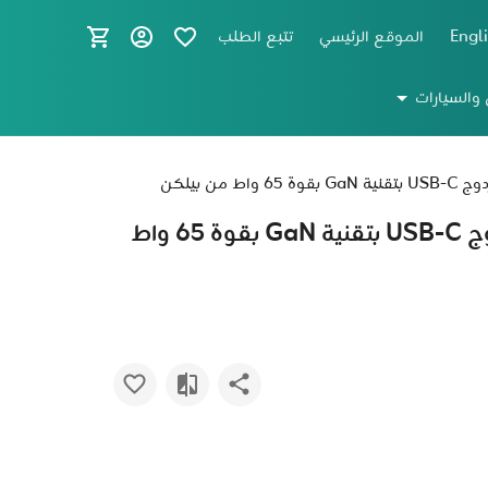
Engl
الموقع الرئيسي
تتبع الطلب
 والسيارات
شاحن حائط BoostCharge Pro مزدوج USB-C بتقنية GaN بقوة 65 واط