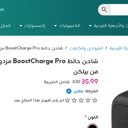
ish
ت والأجهزة اللوحية
الكمبيوترات
إكسسوارات
المنزل
ة اللوحية
/
الشواحن والكابلات
/
شاحن حائط BoostCharge Pro مزدوج USB-C بتقنية GaN بقوة 65 واط من بيلكن
من بيلكن
35٫99
JOD
شامل الضريبة
الشركة:
بلكين
لم يتم تقييم هذا المنتج بعد
اللون
*