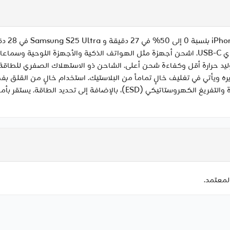
13 و MacBook Air 13. شحن مريح أثناء التنقل بمنفذي USB-C. اشحن أجهزة مثل الهواتف الذكية
ه ويأتي في تغليف خالٍ تماماً من البلاستيك. استخدام خالٍ من القلق بفضل
الحرارة الزائدة وقصر الدائرة والتيار الزائد وتداخل الإشارة والتفريغ الكه
لمعتمد.