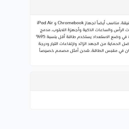
اشحن أجهزتك بسرعة بتقنية GaN – شحن iPhone 16 Pro بنسبة 0 إلى 50% في 27 دقيقة و Samsung S25 Ultra في 28 دقيقة. مناسب أيضاً لجهاز Chromebook و iPad Air
 والأجهزة اللوحية وسماعات الرأس والساعات الذكية وأجهزة اللابتوب. مدمج
وخفيف الوزن، مثالي للسفر دون حمل أمتعة ثقيلة. توليد حرارة أقل وكفاءة شحن أعلى. الشاحن ذو الاستهلاك الصفري للطاقة في وضع الاستعداد يستخدم طاقة أقل بنسبة 95%
 الحماية من الجهد الزائد وارتفاعات التيار ودرجة
روستاتيكي (ESD)، بالإضافة إلى تحديد الطاقة. يستقر بأمان في مقبس الطاقة. شحن أمثل مصمم خصيصاً