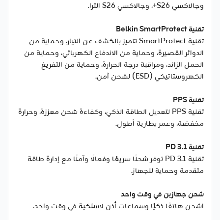
وجالاكسي S26+، وجالاكسي S26 الترا.
تقنية Belkin SmartProtect
تقنية SmartProtect تتميز بالكشف عن التيار، وحماية من
الدوائر القصيرة، وحماية من الاندفاع الكهربائي، وحماية من
الحمل الزائد، ومراقبة درجة الحرارة، وحماية من التفريغ
الكهروستاتيكي (ESD) لشحن آمن.
تقنية PPS
تقنية PPS لتعديل الطاقة الذكي، وكفاءة شحن معززة، وحرارة
مخفضة، وعمر بطارية أطول.
تقنية PD 3.1
تقنية PD 3.1 توفر شحنًا سريعًا وفعالًا وآمنًا مع إدارة طاقة
متقدمة وحماية للجهاز.
شحن جهازين في وقت واحد
اشحن هاتفًا ذكيًا وسماعات أذن لاسلكية في وقت واحد.