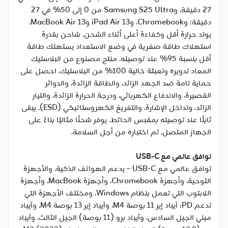
27 دقيقة، وSamsung S25 Ultra من 0 إلى 50% في 27
دقيقة؛ وChromebook، وiPad Air 13 وMacBook Air 13.
يولد حرارة أقل وكفاءة أعلى أثناء الشحن. شاحن بقدرة
استهلاك طاقة صفرية في وضع الاستعداد يستهلك طاقة
أقل بنسبة 95% عند توصيله. منتج مصنوع من البلاستيك
المعاد تدويره وتعبئة خالية 100% من البلاستيك. احصل على
حماية تامة ضد الجهد الزائد، والطاقة الزائدة، والدوائر
القصيرة، والاندفاع الكهربائي، ودرجة الحرارة الزائدة، والتيار
الزائد، وتداخل الإشارة، والتفريغ الكهروستاتيكي (ESD). يبقى
ثابتًا عند توصيله بمقبس الحائط. يوفر شحنًا مثاليًا بناءً على
الجهاز المتصل. تم اختباره من أجل السلامة.
توافق عالمي مع USB-C
توافق عالمي مع USB-C – يدعم الهواتف الذكية، والأجهزة
اللوحية، وأجهزة Chromebook، وأجهزة MacBook، وأجهزة
اللابتوب التي تعمل بنظام Windows، ومختلف الأجهزة التي
تدعم PD: آيباد إير 11 بوصة M4، وآيباد إير 13 بوصة M4، وآيباد
ميني الجيل السادس، وآيباد برو (11 بوصة) الجيل الثالث، وآيباد