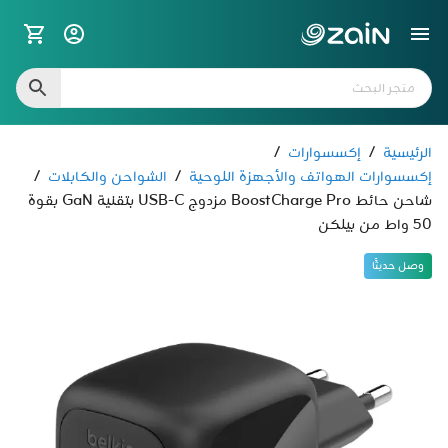
الرئيسية
/
إكسسوارات
/
إكسسوارات الهواتف والأجهزة اللوحية
/
الشواحن والكابلات
/
شاحن حائط BoostCharge Pro مزدوج USB-C بتقنية GaN بقوة
50 واط من بيلكن
وصل حديثًا