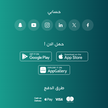
حسابي
حمل الان !
طرق الدفع