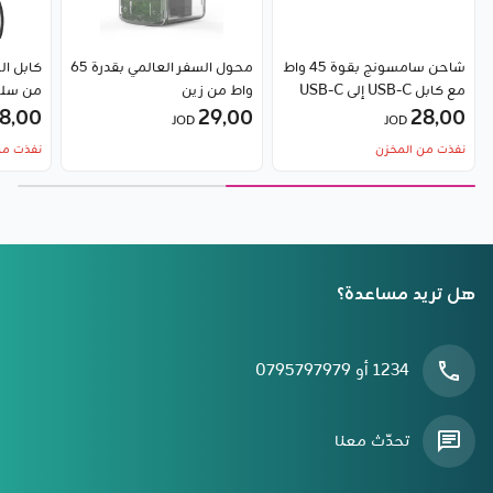
شاحن سامسونج بقوة 45 واط
محول السفر العالمي بقدرة 65
كابل ال
مع كابل ‎USB-C إلى USB-C
واط من زين
بقدرة ‎ 5أمبير
28٫00
29٫00
8٫00
JOD
JOD
بقوة 100 واط من Baseus
نفذت من المخزن
نفذت من
هل تريد مساعدة؟
1234 أو 0795797979
تحدّث معنا