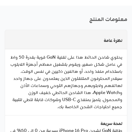
معلومات المنتج
نظرة عامة
يحتوي شاحن الحائط هذا على تقنية GaN قوية بقدرة 50 واط
في عامل شكل صغير، ويقوم بتشغيل معظم أجهزة اللابتوب
باستخدام منفذ واحد، أو هاتفين ذكيين في نفس الوقت.
سيقدر المحترفون المتنقلون الذين يعتمدون على جهاز واحد
لهاتفهم ولابتوبهم وجهازهم اللوحي وسماعات الأذن
وApple Watch، هذا الشاحن الحائطي خفيف الوزن
والمحمول. يتميز بمنفذي USB-C وشوكات قابلة للطي لتلبية
جميع احتياجات الشحن الخاصة بك.
لمحة سريعة
طاقة GaN لشحن iPhone 16 Pro بسرعة من 0 إلى 50% في