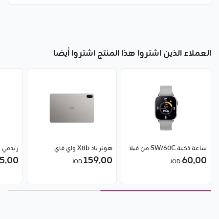
العملاء الذين اشتروا هذا المنتج اشتروا أيضا
ساعة ذكية SW/60C من فيلا
هونر باد X8b واي فاي
ريدمي بودز 
5٫00
159٫00
60٫00
JOD
JOD