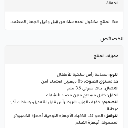
الكفالة
هذا المنتج مكفول لمدة سنة من قِبل وكيل الجهاز المعتمد.
الخصائص
مميزات المنتج
النوع
: سماعة رأس سلكية للأطفال
حد مستوى الصوت
: 85 ديسيبل استماع آمن
الاتصال
: جاك صوتي 3.5 ملم
الكابل
: كابل مسطح متين مضاد للتشابك
التصميم
: خفيف الوزن، شريط رأس قابل للتعديل، وسادات أذن
مبطنة
التوافق
: الهواتف الذكية، الأجهزة اللوحية، أجهزة الكمبيوتر
المحمولة، أجهزة التعلم