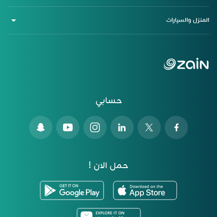
المنزل والسيارات
حسابي
حمل الان !