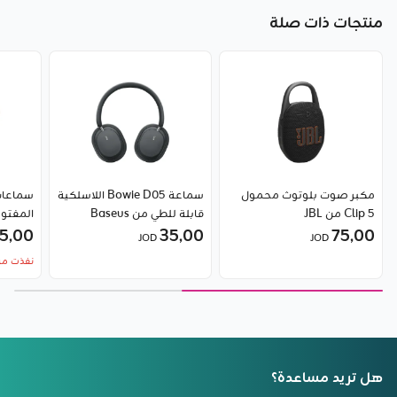
منتجات ذات صلة
مكبر صوت بلوتوث محمول
سماعة Bowie D05 اللاسلكية
Clip 5 من JBL
قابلة للطي من Baseus
المفتوحة – TWS
5٫00
35٫00
75٫00
JOD
JOD
نفذت من
هل تريد مساعدة؟