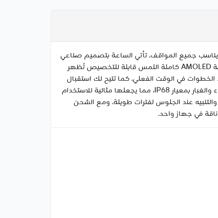
تصميم القوي الذي يناسب جميع المواقف. تأتي الساعة بتصميم صناعي
جريء وسوار سيليكون أسود متين ومريح، مما يجعلها مثالية سواء أثناء التمارين الصباحية أو الاجتماعات الرسمية. تتميز بشاشة AMOLED كاملة اللمس قابلة للتخصيص تُظهر
الخطوات في الوقت الفعلي. كما تتيح لك استقبال
إشعارات المكالمات والرسائل وتحديثات وسائل التواصل الاجتماعي دون الحاجة لاستخدام الهاتف. تتمتع الساعة بمقاومة الماء والغبار بمعيار IP68، مما يجعلها مثالية للاستخدام
والتنبيه عند الجلوس لفترات طويلة. ومع الشحن