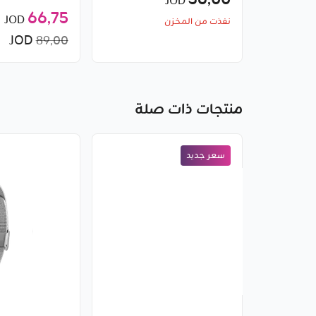
36٫00
JOD
Kieslect
66٫75
JOD
نفذت من المخزن
JOD
89٫00
منتجات ذات صلة
سعر جديد