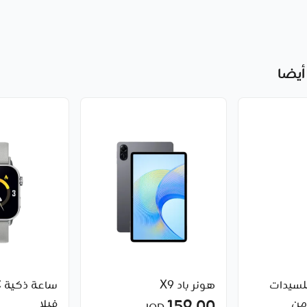
أيضا
لسيدات
هونر باد X9
Lora Reno من
فيلا