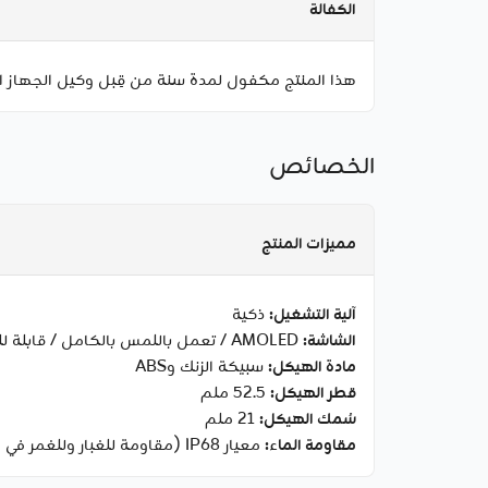
الكفالة
هذا المنتج مكفول لمدة سنة من قِبل وكيل الجهاز ا
الخصائص
مميزات المنتج
آلية التشغيل:
ذكية
الشاشة:
AMOLED / تعمل باللمس بالكامل / قابلة للتخصيص
مادة الهيكل:
سبيكة الزنك وABS
قطر الهيكل:
52.5 ملم
سُمك الهيكل:
21 ملم
مقاومة الماء:
معيار IP68 (مقاومة للغبار وللغمر في الماء بين 15 سم و1 متر)