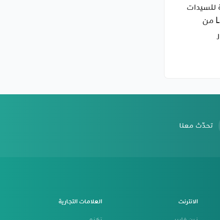
 للسيدات
Lora Reno 3 من
تحدّث معنا
الانترنت
العلامات التجارية
زين فايبر
تكنو