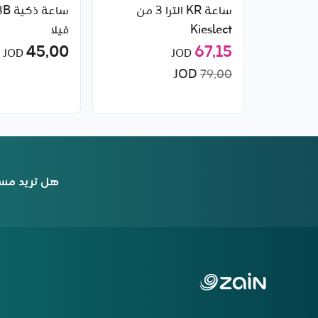
ساعة KR الترا 3 من
Kieslect
فيلا
45٫00
67٫15
JOD
JOD
JOD
79٫00
هل تريد مس