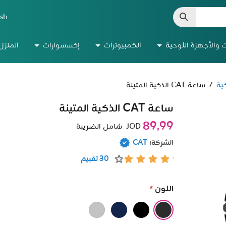
ish
ت والأجهزة اللوحية
الكمبيوترات
إكسسوارات
المنزل
ية
/
ساعة CAT الذكية المتينة
ساعة CAT الذكية المتينة
89٫99
JOD
شامل الضريبة
الشركة:
CAT
30 تقييم
اللون
*