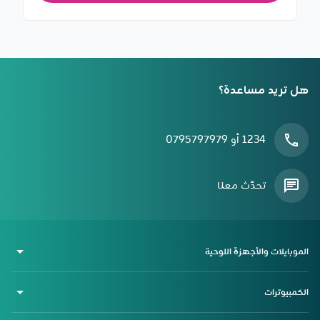
هل تريد مساعدة؟
1234 أو 0795797979
تحدّث معنا
الموبايلات والأجهزة اللوحية
الكمبيوترات