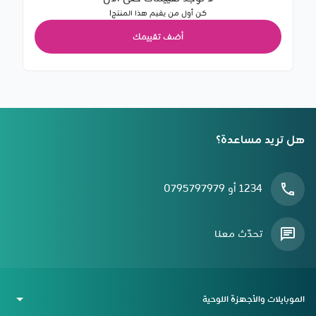
كن أول من يقيم هذا المنتج!
أضف تقييمك
هل تريد مساعدة؟
1234 أو 0795797979
تحدّث معنا
الموبايلات والأجهزة اللوحية