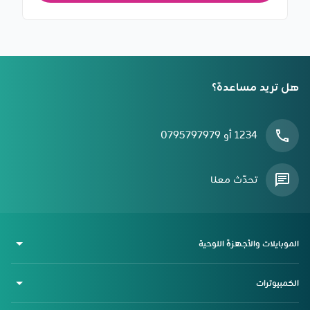
هل تريد مساعدة؟
1234 أو 0795797979
تحدّث معنا
الموبايلات والأجهزة اللوحية
الكمبيوترات