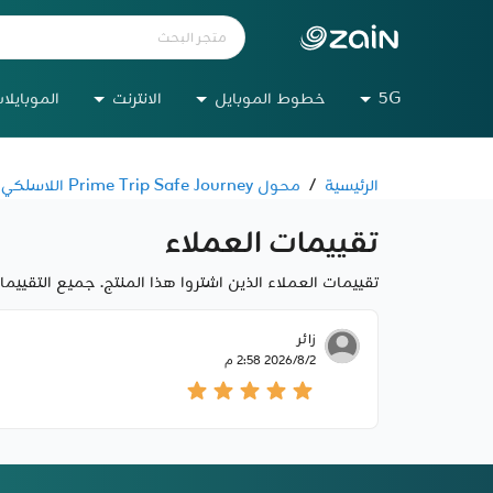
5G
خطوط الموبايل
الانترنت
الموبايلا
الرئيسية
/
محول Prime Trip Safe Journey اللاسلكي CarPlay لأجهزة iPhone من Baseus
تقييمات العملاء
تقييمات العملاء الذين اشتروا هذا المنتج. جميع التقيي
زائر
2‏‏/8‏‏/2026 2:58 م