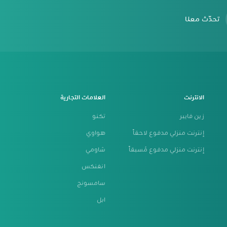
تحدّث معنا
الانترنت
العلامات التجارية
زين فايبر
تكنو
إنترنت منزلي مدفوع لاحقاً
هواوي
إنترنت منزلي مدفوع مُسبقاً
شاومي
انفنكس
سامسونج
ابل