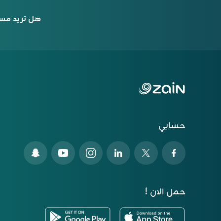
هل تريد مس
حسابي
حمل الان !