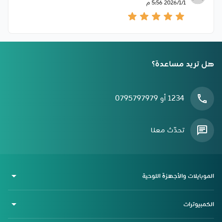
1‏‏/1‏‏/2026 5:56 م
هل تريد مساعدة؟
1234 أو 0795797979
تحدّث معنا
الموبايلات والأجهزة اللوحية
الكمبيوترات