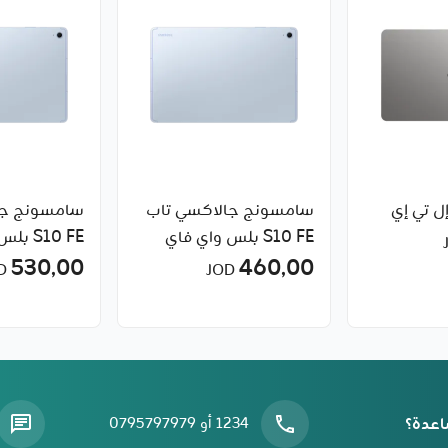
سامسونج جالاكسي تاب
سامسونج جا
S10 FE بلس واي فاي
460٫00
بسعة ذاكرة 8 جيجابايت
ذاكرة 8 جيجابايت
530٫00
JOD
JOD
اعدة؟
1234 أو 0795797979