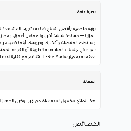
نظرة عامة
سواء في جلسات المشاهدة الطويلة أو القراءة المم
معتمدة بمعيار Hi-Res Audio تتناغم مع تقنية Omnibearing Sound Field الحصرية من OnePlus لتمنحك تجربة صوتية غامرة بجودة سينمائية تحيط بك من كل جانب.
الكفالة
هذا المنتج مكفول لمدة سنة من قِبل وكيل الجهاز ا
الخصائص