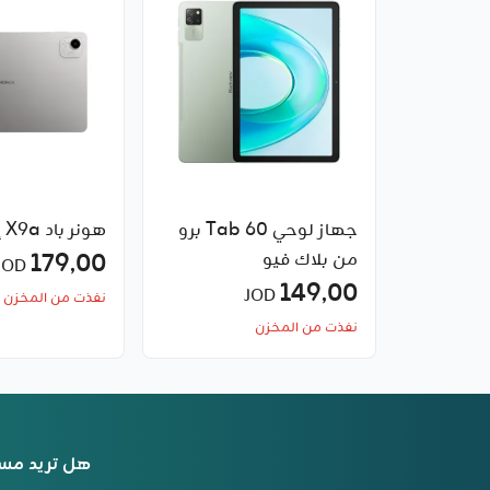
جهاز لوحي Tab 60 برو
هونر باد X9a إل تي إي
من بلاك فيو
179٫00
JOD
149٫00
JOD
نفذت من المخزن
نفذت من المخزن
هل تريد مس