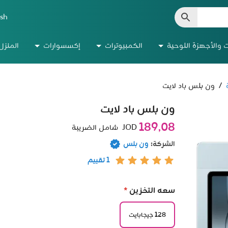
ish
ت والأجهزة اللوحية
الكمبيوترات
إكسسوارات
المنزل
/
ون بلس باد لايت
ون بلس باد لايت
189٫08
JOD
شامل الضريبة
الشركة:
ون بلس
1 تقييم
سعه التخزين
*
128 جيجابايت