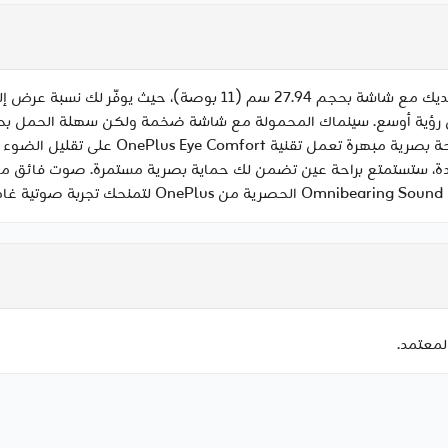
وسائطك المفضلة وأفكارك ودروسك أينما ذهبت
تدة، ستستمتع براحة عين تضمن لك حماية بصرية مستمرة. صوت فائق من
لمعتمد.