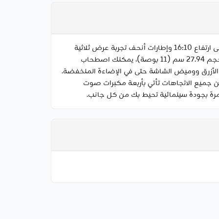
رؤية ملحمية بأقصى اتساع ضاعف تجربة المشاهدة لديك مع شاشة بحجم 27.94 سم (11 بوصة)، حيث يوفّر لك نسبة عرض إلى ارتفاع 16:10 وإطارات أنحف تجربة عرض ثلاثية
المزايا — مساحة شاشة أكبر، وانغماس أعمق، ومجال رؤية أوسع. سينماك المحمولة مع شاشة ضخمة ولكن سهلة الحمل بحجم 27.94 سم (11 بوصة)، يمكنك اصطحاب
. راحة بصرية مبهرة تعمل تقنية OnePlus Eye Comfort على تقليل الضوء الأزرق ووميض الشاشة حتى في الإضاءة المنخفضة.
 جميع الاتجاهات تأتي بأربعة مكبرات صوت