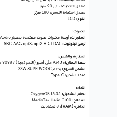
كثافة البكسلات:
‎207 بكسل لكل بوصة‎
معدل التحديث:
حتى ‎90 هرتز‎
معدل استجابة اللمس:
‎180 هرتز‎
النوع:
‎LCD‎
الصوت:
المكبرات:
أربعة مكبرات صوت معتمدة بمعيار Hi-Res Audio
ترميز البلوتوث:
‎SBC، AAC، aptX، aptX HD، LDAC‎
البطارية والشحن:
سعة البطارية:
‎9340 ملّي أمبير (النموذجية) / ‎9098 ملّي أمبير (الاسمية)‎
الشحن السريع:
يدعم ‎33W SUPERVOOC‎
منفذ الشحن:
‎Type-C‎
الأداء:
نظام التشغيل:
‎OxygenOS 15.0.1‎
المعالج:
‎MediaTek Helio G100‎
الذاكرة (RAM):
‎8 غيغابايت‎