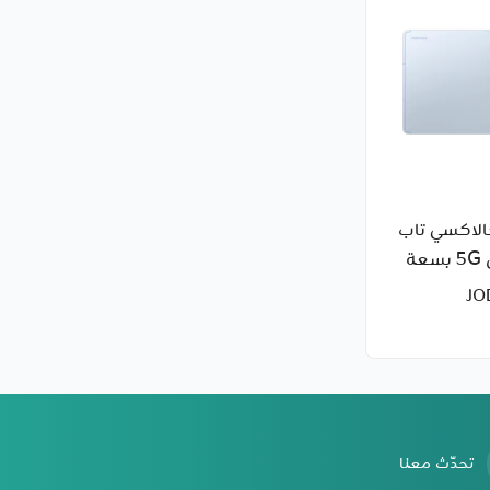
لاكسي تاب
S10 FE بلس 5G بسعة
تحدّث معنا