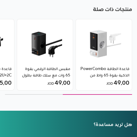
منتجات ذات صلة
قاعدة الطاقة PowerCombo
مقبس الطاقة الرقمي بقوة
قاعدة 
الذكية بقوة 65 واط من
65 وات مع سلك طاقة بطول
Baseus
49٫00
1.5 متر (EU) من Baseus
49٫00
65 واط من Baseus
5٫00
JOD
JOD
هل تريد مساعدة؟