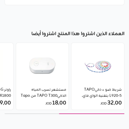
العملاء الذين اشتروا هذا المنتج اشتروا أيضا
شريط ضو ء ذكيTAPO
مستشعر تسرب المياه
راو
L920-5 بتقنية الواي فاي،
الذكيTAPO T300 من Tapo
32٫00
متعدد الألوان من Tapo
18٫00
9٫00
جيجابت من 
JOD
JOD