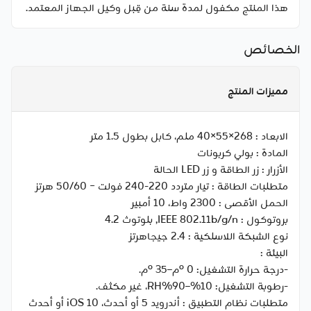
هذا المنتج مكفول لمدة سنة من قِبل وكيل الجهاز المعتمد.
الخصائص
مميزات المنتج
الابعاد :
268×55×40 ملم، كابل بطول 1.5 متر
المادة :
بولي كربونات
الأزرار :
زر الطاقة و زر LED الحالة
متطلبات الطاقة :
تيار متردد 220-240 فولت ~ 50/60 هرتز
الحمل الأقصى :
2300 واط، 10 أمبير
بروتوكول :
IEEE 802.11b/g/n, بلوتوث 4.2
نوع الشبكة اللاسلكية :
2.4 جيجاهرتز
البيئة :
-درجة حرارة التشغيل: 0 ºم–35 ºم.
-رطوبة التشغيل: 10%–90%RH، غير مكثف.
متطلبات نظام التطبيق :
أندرويد 5 أو أحدث، iOS 10 أو أحدث