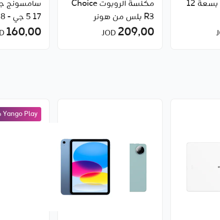
هونر 600 5G بسعة 12
مكنسة الروبوت Choice
سامسونج جا
R3 بلس من هونر
17 5 جي - 8 جيجابايت
160٫00
209٫00
JOD
JOD
Yango Play مجانًا