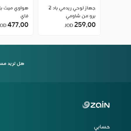
جهاز لوحي ريدمي باد 2
برو من شاومي
فاي
477٫00
259٫00
JOD
JOD
هل تريد مس
حسابي