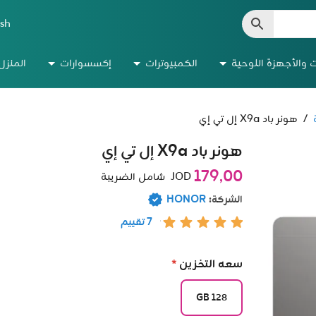
ish
ت والأجهزة اللوحية
الكمبيوترات
إكسسوارات
المنزل
/
هونر باد X9a إل تي إي
هونر باد X9a إل تي إي
179٫00
JOD
شامل الضريبة
الشركة:
HONOR
7 تقييم
سعه التخزين
*
128 GB