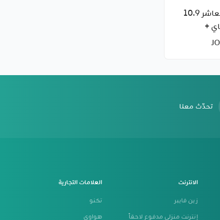
ايباد الجيل العاشر 10.9
ي +
تحدّث معنا
الانترنت
العلامات التجارية
زين فايبر
تكنو
إنترنت منزلي مدفوع لاحقاً
هواوي