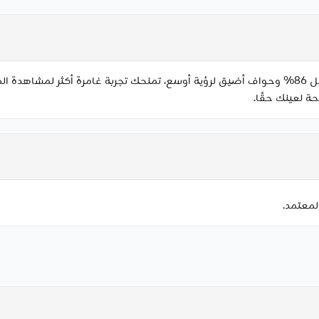
شاشة كبيرة مقاس 11.5 بوصة بنسبة شاشة إلى هيكل 86% وحواف أضيق لرؤية أوسع، تمنحك تجربة غا
ة لعينك حقًا.
لمعتمد.