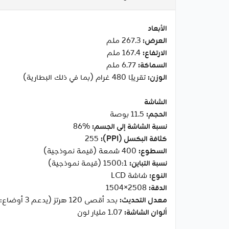
الأبعاد
العرض:
‎267.3 ملم
الارتفاع:
‎167.4 ملم
السماكة:
‎6.77 ملم
الوزن:
تقريبًا ‎480 غرام (بما في ذلك البطارية)
الشاشة
الحجم:
‎11.5 بوصة
نسبة الشاشة إلى الجسم:
‎86%‎
كثافة البكسل (PPI):
‎255‎
السطوع:
‎400 شمعة (قيمة نموذجية)
نسبة التباين:
‎1500:1 (قيمة نموذجية)
النوع:
شاشة LCD
الدقة:
‎1504×2508‎
معدل التحديث:
بحد أقصى ‎120 هرتز‎ (يدعم 3 أوضاع: ‎120Hz / 90Hz / 60Hz‎)
ألوان الشاشة:
‎1.07 مليار لون