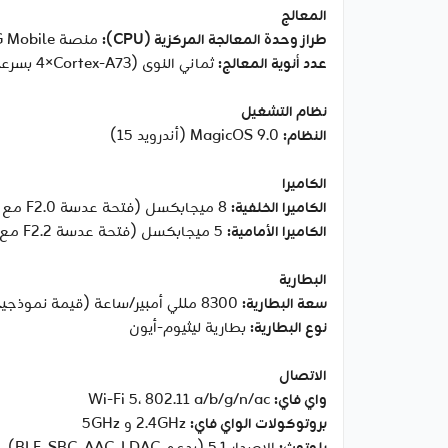
المعالج
طراز وحدة المعالجة المركزية (CPU):
منصة Snapdragon® 685 4G Mobile
عدد أنوية المعالج:
ثماني النوى (‎4×Cortex-A73 بسرعة ‎2.8GHz‎ + ‎4×Cortex-A53 بسرعة ‎1.9GHz‎)
نظام التشغيل
النظام:
MagicOS 9.0 (أندرويد 15)
الكاميرا
الكاميرا الخلفية:
‎8 ميجابكسل (فتحة عدسة F2.0 مع ضبط تلقائي للصورة AF)
الكاميرا الأمامية:
‎5 ميجابكسل (فتحة عدسة F2.2 مع ضبط بؤري ثابت FF)
البطارية
سعة البطارية:
‎8300 مللي أمبير/ساعة (قيمة نموذجية)، السعة الاسمية ‎8200 مللي أمبير/ساعة
نوع البطارية:
بطارية ليثيوم-أيون
الاتصال
واي فاي:
Wi-Fi 5، ‎802.11 a/b/g/n/ac‎
بروتوكولات الواي فاي:
‎2.4GHz و ‎5GHz‎