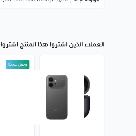
بلوتوث:
الإصدار ‎5.1‎ (يدعم BLE, SBC, AAC, LDAC)
العملاء الذين اشتروا هذا المنتج اشتروا 
وصل حديثًا