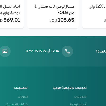
هواوي ميت باد 12X واي
جهاز لوحي تاب سكاي 1
من FOLG
بوصة واي فا
569٫01
Cellular
105٫65
JOD
JOD
اعدة؟
1234 أو 0795797979
الموبايلات والأجهزة اللوحية
الكمبيوترات
الموبايلات
لابتوبات
أجهزة لوحية
شاشات الكمبيوتر