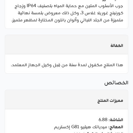
جرب الأسلوب المتين مع حماية المياه بتصنيف IP64 وزجاج
كورنينج غوريلا غلاس 3، وكل ذلك معروض بلمسة نهائية
متميزة من الجلد النباتي وألوان بانتون المختارة لمظهر متميز.
الكفالة
هذا المنتج مكفول لمدة سنة من قِبل وكيل الجهاز المعتمد.
الخصائص
مميزات المنتج
الشاشة
: 6.88
المعالج
: ميدياتك هيليو G81 إكستريم