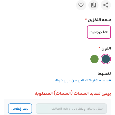
سعه التخزين
*
128 جيجابايت
اللون
*
تقسيط
قسط مشترياتك الآن من دون فوائد.
يرجى تحديد السمات (السمات) المطلوبة
يرجى إعلامي