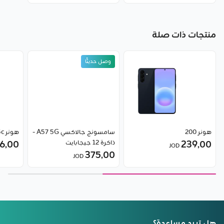
منتجات ذات صلة
وصل حديثًا
هونر 200
سامسونج جالاكسي A57 5G -
هونر X5c
239٫00
ذاكرة 12 جيجابايت
6٫00
JOD
375٫00
JOD
هل تريد مساعدة؟