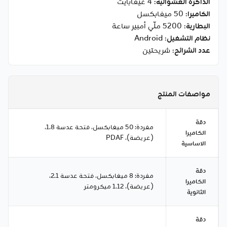
الذاكرة العشوائية
: 4 غيغابايت
الكاميرا
: 50 ميغابكسل
البطارية
: 5200 ملّي أمبير ساعة
نظام التشغيل
: Android
عدد الشرائح
: شريحتين
مواصفات المنتج
دقة
مفردة: 50 ميغابكسل، فتحة عدسة 1.8،
الكاميرا
(عريضة)، PDAF
الاساسية
دقة
مفردة: 8 ميغابكسل، فتحة عدسة 2.1،
الكاميرا
(عريضة)، 1.12 ميكرومتر
الثانوية
دقة