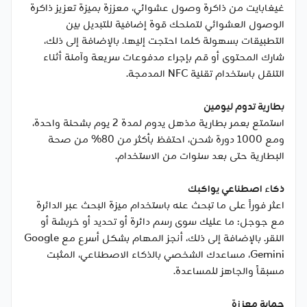
غيغابايت من ذاكرة وصول عشوائي، معززة بميزة تعزيز ذاكرة
الوصول العشوائي لتمنحك قوة إضافية للتبديل بين
التطبيقات بسهولة كلما احتجت إليها. بالإضافة إلى ذلك،
شارك المحتوى أو قم بإجراء مدفوعات سريعة وآمنة أثناء
التنقل باستخدام تقنية NFC المدمجة.
بطارية تدوم ليومين
استمتع بعمر بطارية مذهل يدوم لمدة 2 يوم بشحنة واحدة،
ومع 1000 دورة شحن، احتفظ بأكثر من 80% من صحة
البطارية حتى بعد سنوات من الاستخدام.
ذكاء اصطناعي يواكبك
اعثر فوراً على ما تبحث عنه باستخدام ميزة البحث عبر الدائرة
مع جوجل: ما عليك سوى رسم دائرة أو تحديد أو خربشة أو
النقر. بالإضافة إلى ذلك، أنجز المهام بشكل أسرع مع Google
Gemini، مساعدك الشخصي بالذكاء الاصطناعي، المثبت
مسبقاً والجاهز للمساعدة.
حماية معززة