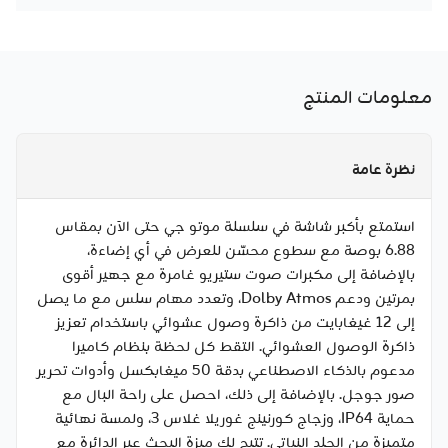
معلومات المنتج
نظرة عامة
استمتع بأكبر شاشة في سلسلة موتو جي حتى الآن بمقاس
6.88 بوصة مع سطوع محسّن للعرض في أي إضاءة،
بالإضافة إلى مكبرات صوت ستيريو غامرة مع جهير أقوى
بمرتين ودعم Dolby Atmos، وتعدد مهام سلس مع ما يصل
إلى 12 غيغابايت من ذاكرة وصول عشوائي باستخدام تعزيز
ذاكرة الوصول العشوائي. التقط كل لحظة بنظام كاميرا
مدعوم بالذكاء الاصطناعي بدقة 50 ميغابكسل وأدوات تحرير
صور جوجل. بالإضافة إلى ذلك، احصل على راحة البال مع
حماية IP64، وزجاج كورنينج غوريلا غلاس 3، ولمسة نهائية
متميزة من الجلد النباتي. تتيح لك ميزة البحث عبر الدائرة مع