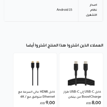
اصدار
نظام
Android 15
التشغيل
العملاء الذين اشتروا هذا المنتج اشتروا أيضا
كابل USB-C إلى USB-C طراز
كابل HDMI عالي السرعة مع
BoostCharge من بيلكن
Ethernet متوافق مع 4K /
8٫00
9٫00
Ultra HD ويدعم دقة 1080p
JOD
JOD
من بيلكن