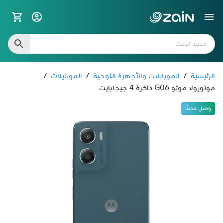
الرئيسية
/
الموبايلات والأجهزة اللوحية
/
الموبايلات
/
موتورولا موتو G06 ذاكرة 4 جيجابايت
وصل حديثًا