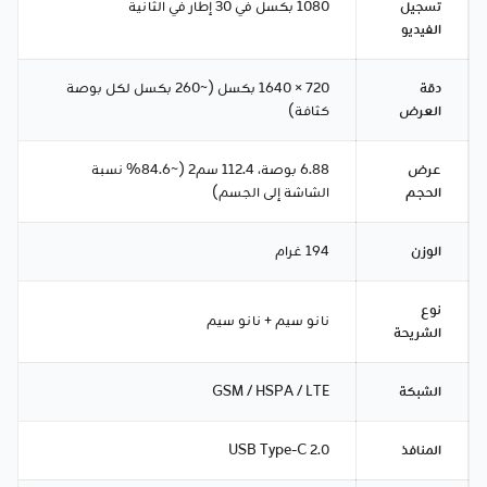
تسجيل
1080 بكسل في 30 إطار في الثانية
الفيديو
دقة
720 × 1640 بكسل (~260 بكسل لكل بوصة
العرض
كثافة)
عرض
6.88 بوصة، 112.4 سم2 (~84.6% نسبة
الحجم
الشاشة إلى الجسم)
الوزن
194 غرام
نوع
نانو سيم + نانو سيم
الشريحة
الشبكة
GSM / HSPA / LTE
المنافذ
USB Type-C 2.0