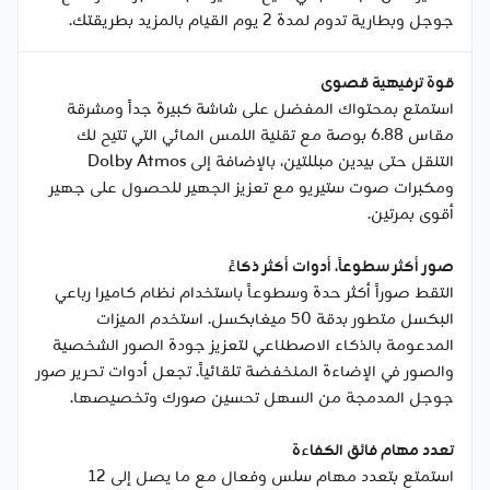
جوجل وبطارية تدوم لمدة 2 يوم القيام بالمزيد بطريقتك.
قوة ترفيهية قصوى
استمتع بمحتواك المفضل على شاشة كبيرة جداً ومشرقة
مقاس 6.88 بوصة مع تقنية اللمس المائي التي تتيح لك
التنقل حتى بيدين مبللتين، بالإضافة إلى Dolby Atmos
ومكبرات صوت ستيريو مع تعزيز الجهير للحصول على جهير
أقوى بمرتين.
صور أكثر سطوعاً، أدوات أكثر ذكاءً
التقط صوراً أكثر حدة وسطوعاً باستخدام نظام كاميرا رباعي
البكسل متطور بدقة 50 ميغابكسل. استخدم الميزات
المدعومة بالذكاء الاصطناعي لتعزيز جودة الصور الشخصية
والصور في الإضاءة المنخفضة تلقائياً. تجعل أدوات تحرير صور
جوجل المدمجة من السهل تحسين صورك وتخصيصها.
تعدد مهام فائق الكفاءة
استمتع بتعدد مهام سلس وفعال مع ما يصل إلى 12