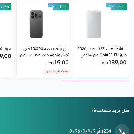
وصل حديثًا
وصل حديثًا
وصل حد
شاشة ألعاب G27i إصدار 2026
باور بانك بسعة 10,000 ملي
هونر 600 برو 5G
طراز OM4FF-EU من شاومي
أمبير وبقوة 22.5 واط لايت من
9٫00
139٫00
شاومي
19٫00
JOD
JOD
نفذت من المخزن
هل تريد مساعدة؟
1234 أو 0795797979