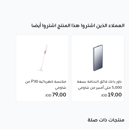
العملاء الذين اشتروا هذا المنتج اشتروا أيضا
باور بانك فائق النحافة بسعة
مكنسة كهربائية P30 من
5,000 ملي أمبير من شاومي
شاومي
(إصدار GL)
19٫00
79٫00
JOD
JOD
منتجات ذات صلة