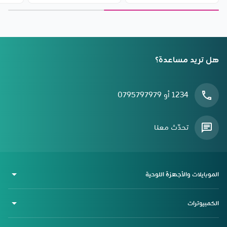
هل تريد مساعدة؟
1234 أو 0795797979
تحدّث معنا
الموبايلات والأجهزة اللوحية
الكمبيوترات