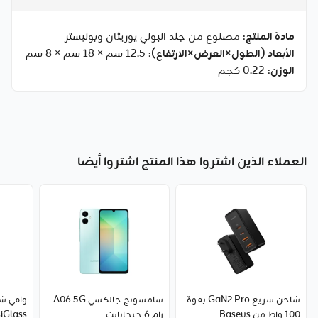
مادة المنتج
: مصنوع من جلد البولي يوريثان وبوليستر
الأبعاد (الطول×العرض×الارتفاع)
: 12.5 سم × 18 سم × 8 سم
الوزن
: 0.22 كجم
العملاء الذين اشتروا هذا المنتج اشتروا أيضا
شاحن سريع GaN2 Pro بقوة
سامسونج جالكسي A06 5G -
واقي 
100 واط من Baseus
رام 6 جيجابايت