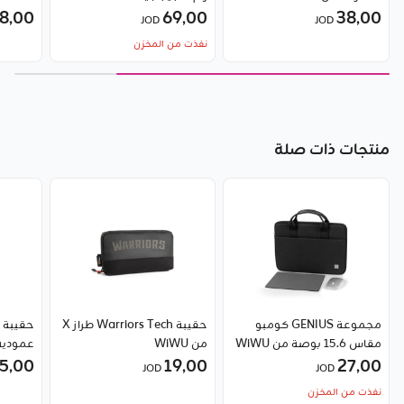
38٫00
69٫00
8٫00
من بيل
JOD
JOD
نفذت من المخزن
منتجات ذات صلة
مجموعة GENIUS كومبو
حقيبة Warriors Tech طراز X
مقاس 15.6 بوصة من WiWU
من WiWU
5٫00
WiWU
19٫00
27٫00
JOD
JOD
نفذت من المخزن