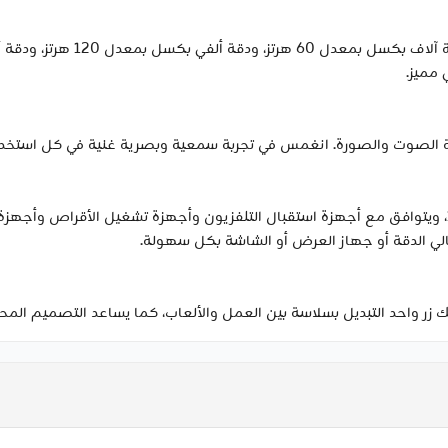
استمتع بإخراج فيديو عالي الجودة
 مميز.
جربة الصوت والصورة. انغمس في تجربة سمعية وبصرية غنية في كل استخدا
متوافق مع معيار حماية المحتوى الرقمية الإصدار 1.4، ويتوافق مع أجهزة استقبال التلفزيون وأجهزة 
زر واحد التبديل بسلاسة بين العمل والألعاب، كما يساعد التصميم المح