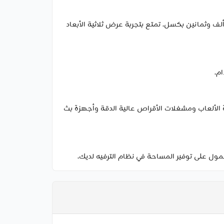
 بدقة تصل إلى أربعة آلاف بكسل بمعدل 60 هرتز، ودقة ألفي بكسل بمعدل 120 هرتز، ودقة ألف وثمانين بكسل. تمتع بتجربة عرض ثلاثية الأبعاد
م.
تشغيل الأقراص وأجهزة الألعاب ومشغلات الأقراص عالية الدقة وأجهزة بث
مول على توفير المساحة في نظام الترفيه لديك.