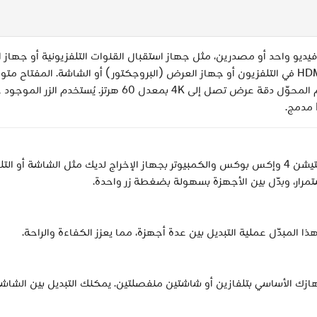
مبدأ Plug & Play ولا يتطلب تثبيت أي تعريفات. يدعم المحوّل 
قم بتوصيل جهازين إدخال مثل بلايستيشن 5 وبلايستيشن 4 وإكس بوكس والكمبيوتر بجهاز الإخراج 
ستمرار، وبدّل بين الأجهزة بسهولة بضغطة زر واحدة.
ا المبدّل عملية التبديل بين عدة أجهزة، مما يعزز الكفاءة والراحة.
مما يتيح لك توصيل جهازك الأساسي بتلفازين أو شاشتين منفصلتين. يمكنك التبديل 