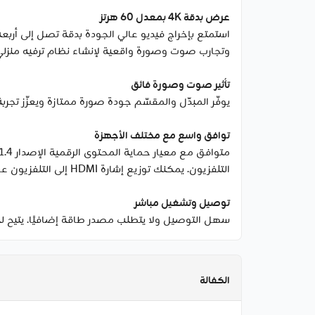
عرض بدقة 4K بمعدل 60 هرتز
وتجارب صوت وصورة واقعية لإنشاء نظام ترفيه منزلي
تأثير صوت وصورة فائق
يوفّر المبدّل والمقسّم جودة صورة ممتازة ويعزّز ت
توافق واسع مع مختلف الأجهزة
التلفزيون. يمكنك توزيع إشارة HDMI إلى التلفزيون عالي الدقة أو جهاز العرض أو الشاشة بكل سهولة.
توصيل وتشغيل مباشر
سهل التوصيل ولا يتطلب مصدر طاقة إضافيًا. يتيح لك 
الكفالة