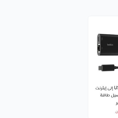
محول USB-C إلى إيثرنت
يل طاقة
ن