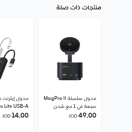
منتجات ذات صلة
محول سلسلة MagPro II
محول إيثرنت 
سبعة في 1 مع شحن
49٫00
لاسلكي مغناطيسي 15
14٫00
منفذ 1000
JOD
JOD
واط من Baseus
ميجابت في الثا