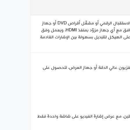
محوّل HDMI هو جهاز صغير يتيح لك توصيل مصدر فيديو واحد أو مصدرين، مثل جهاز استقبال القنوات التلفزيونية أو جهاز الاستقبال الرقمي أو مشغّل أقراص DVD أو جهاز
الألعاب. بفضله ستتخلص من مشكلة نقص منافذ HDMI في التلفزيون أو جهاز العرض (البروجكتور) أو الشاشة. المفتاح متوافق مع أي جهاز مزوّد بمنفذ HDMI، ويعمل وفق
دقة عرض تصل إلى ‎4K بمعدل 60 هرتز. يُستخدم الزر الموجود على الهيكل للتبديل بسهولة بين الإشارات القادمة
لديك مثل الشاشة أو التلفزيون عالي الدقة أو جهاز العرض، للحصول على
بين الشاشتين، مع عرض إشارة الفيديو على شاشة واحدة فقط