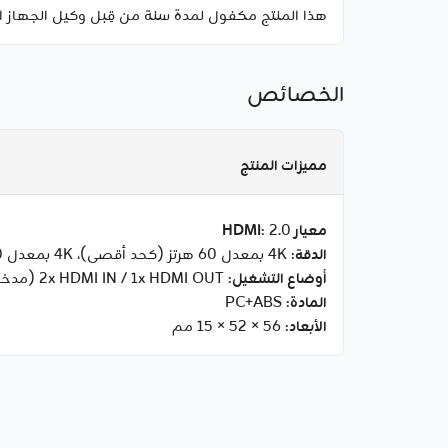
هذا المنتج مكفول لمدة سنة من قِبل وكيل الجهاز ا
الخصائص
مميزات المنتج
معيار HDMI
: 2.0
الدقة
: 4K بمعدل 60 هرتز (كحد أقصى)، 4K بمعدل 30 هرتز، 2K بمعدل 120 هرتز، 1080p بمعدل 60 هرتز
أوضاع التشغيل
: 2x HDMI IN / 1x HDMI OUT (مدخلان / مخرج واحد)، 1x HDMI IN / 2x HDMI OUT (مدخل واحد / مخرجان)
المادة
: PC+ABS
الأبعاد
: 56 × 52 × 15 مم