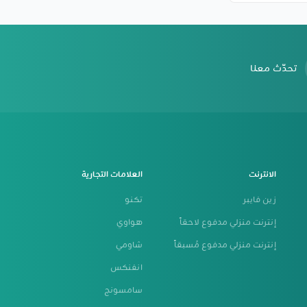
تحدّث معنا
الانترنت
العلامات التجارية
زين فايبر
تكنو
إنترنت منزلي مدفوع لاحقاً
هواوي
إنترنت منزلي مدفوع مُسبقاً
شاومي
انفنكس
سامسونج