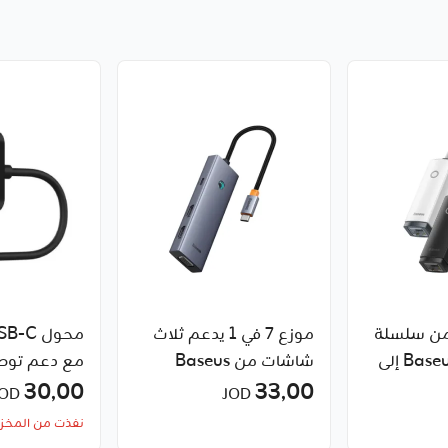
من سلسلة
موزع 7 في 1 يدعم ثلاث
Baseus Lite USB-A إلى
شاشات من Baseus
مع دعم توص
RJ45 LAN (
33٫00
حتى 100 واط من بيلكن
30٫00
JOD
JOD
نية )
نفذت من المخز