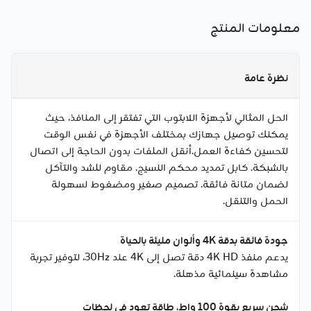
معلومات المنتج
نظرة عامة
الحل المثالي لأجهزة اللابتوب التي تفتقر إلى المنافذ، حيث
يمكنك توصيل جهازك بمختلف الأجهزة في نفس الوقت
لتحسين كفاءة العمل.أنقل الملفات بدون الحاجة إلى اتصال
بالشبكة. كابل تمديد محكم النسيج. مقاوم للشد والتآكل
لضمان متانة فائقة. تصميم صغير ومضغوط لسهولة
الحمل والتنقل.
جودة فائقة بدقة 4K وألوان مليئة بالحياة
يدعم منفذ 4K HD دقة تصل إلى 4K عند 30Hz، لتوفير تجربة
مشاهدة سينمائية مذهلة.
شحن سريع بقوة 100 واط، طاقة تعود في لحظات