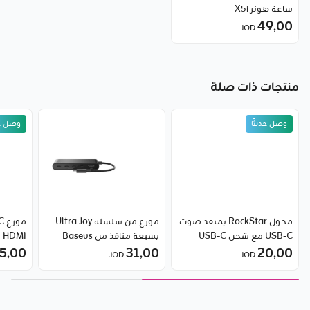
ساعة هونر X5i
49٫00
JOD
منتجات ذات صلة
وصل حديثًا
وصل حد
محول RockStar بمنفذ صوت
موزع من سلسلة Ultra Joy
USB-C مع شحن USB-C
بسبعة منافذ من Baseus
HDMI بدقة 4K من بيلكن
20٫00
ويدعم الشحن السريع حتى 60
31٫00
5٫00
JOD
JOD
واط من بيلكن