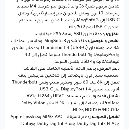
شاحن مزدوج بقدرة 35 واط (مرفق مع شريحة M4 بمعالج
رسومات 10 نوى وقابل للتكوين مع إصدار 8 نوى)، وكابل
USB-C إلى MagSafe 3، ودعم للشحن السريع باستخدام
شاحن USB-C بقدرة 70 واط.
التخزين:
وحدة تخزين SSD بسعة 256 غيغابايت.
الشحن والتوصيل:
منفذ شحن MagSafe 3، ومقبس سماعات
3.5 مم، ومنفذان Thunderbolt 4 (USB-C) يدعمان الشحن
وDisplayPort وThunderbolt 4 بسرعة تصل إلى 40
غيغابت/ثانية وUSB 4 بنفس السرعة.
دعم العرض:
يدعم الدقة الأصلية الكاملة على الشاشة
المدمجة بمليار لون، بالإضافة إلى شاشتين خارجيتين بدقة
تصل إلى 6K عند 60 هرتز، ومخرج فيديو رقمي Thunderbolt
4، ودعم لمخرج DisplayPort 1.4 عبر USB-C.
تشغيل الفيديو:
يدعم تنسيقات HEVC وH.264 وAV1
وProRes، بالإضافة إلى تقنيات HDR مثل Dolby Vision
وHDR10+/HDR10 وHLG.
تشغيل الصوت:
يدعم تنسيقات AAC وMP3 وApple Lossless
وFLAC وDolby Digital وDolby Digital Plus وDolby