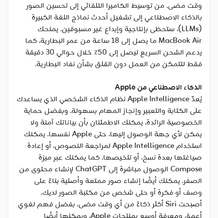
وقت مضى. من توسيط الكاميرا التلقائي إلى تحسين الصور
بالذكاء الاصطناعي إلى تشغيل أحدث نماذج اللغة الكبيرة
(LLMs)، ستحظى بإنتاجية وإبداع غير مسبوقين. يمنحك
MacBook Air ما يصل إلى 18 ساعة من عمر البطارية، كما
يدعم الشحن السريع ليصل إلى 50٪ خلال حوالي 30 دقيقة
فقط لتتمكن من العمل دون القلق بشأن نفاد البطارية.
الذكاء الاصطناعي من Apple
يُعدّ Apple Intelligence نظام الذكاء الشخصي الذي يساعدك
على الكتابة والتعبير وإنجاز المهام بسهولة. وبفضل حماية
الخصوصية الرائدة، يمكنك الاطمئنان بأن بياناتك آمنة ولا
يمكن لأي جهة الوصول إليها، حتى Apple نفسها. يمكنك
استخدام Apple Intelligence لمراجعة النصوص، أو إعادة
صياغتها بعدة نسخ، أو تلخيصها. كما يمكنك عبر ميزة
Compose الوصول مباشرة إلى ChatGPT لإنشاء محتوى من
الصفر. يمكنك أيضًا إنشاء صور ممتعة وأصلية بناءً على
وصف أو فكرة أو حتى شخص من مكتبة الصور لديك.
أصبحت Siri أكثر ذكاءً من أي وقت مضى، بفضل فهم لغوي
أعمق ومعرفة أوسع بمنتجات Apple، ويمكنها أيضًا