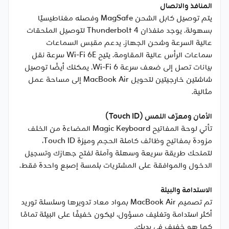
المنافذ والاتصال
يتم توصيل كابل الشحن MagSafe وفصله مغناطيسيًا
بسهولة. يوجد منفذان Thunderbolt 4 لتوصيل الملحقات
عالية السرعة وشحن الجهاز. يدعم مقبس السماعات
سماعات الرأس عالية المقاومة. يتيح Wi-Fi 6E سرعة نقل
بيانات تصل إلى ضعف سرعة Wi-Fi 6. يمكنك أيضًا توصيل
شاشتين خارجيتين لتحويل MacBook Air إلى مساحة عمل
مثالية.
الأمان ومعرّف اللمس (Touch ID)
تأتي لوحة المفاتيح Magic Keyboard المضاءة من الخلف
مزودة بمفاتيح وظائف كاملة الحجم وميزة Touch ID،
لتمنحك طريقة سريعة وسهلة وآمنة لفتح جهازك وتسجيل
الدخول والموافقة على المشتريات بلمسة إصبع واحدة فقط.
الاستدامة والبيئة
تم تصميم MacBook Air بمواد معاد تدويرها وسلسلة توريد
أكثر استدامة وتغليف مسؤول، ليكون خفيفًا على البيئة تمامًا
كما هو خفيف في يديك.