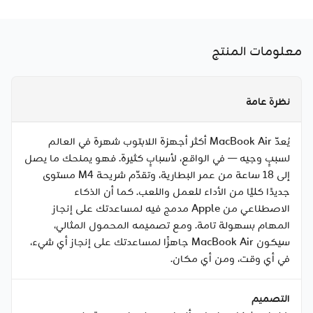
معلومات المنتج
نظرة عامة
يُعدّ MacBook Air أكثر أجهزة اللابتوب شهرة في العالم
لسببٍ وجيه — في الواقع، لأسبابٍ كثيرة. فهو يمنحك ما يصل
إلى 18 ساعة من عمر البطارية، وتقدّم شريحة M4 مستوى
جديدًا كليًا من الأداء للعمل واللعب. كما أن الذكاء
الاصطناعي من Apple مدمج فيه لمساعدتك على إنجاز
المهام بسهولة تامة. ومع تصميمه المحمول المثالي،
سيكون MacBook Air جاهزًا لمساعدتك على إنجاز أي شيء،
في أي وقت، ومن أي مكان.
التصميم