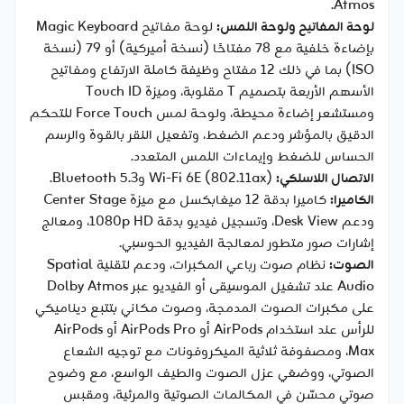
Atmos.
لوحة المفاتيح ولوحة اللمس:
لوحة مفاتيح Magic Keyboard
بإضاءة خلفية مع 78 مفتاحًا (نسخة أميركية) أو 79 (نسخة
ISO) بما في ذلك 12 مفتاح وظيفة كاملة الارتفاع ومفاتيح
الأسهم الأربعة بتصميم T مقلوبة، وميزة Touch ID
ومستشعر إضاءة محيطة، ولوحة لمس Force Touch للتحكم
الدقيق بالمؤشر ودعم الضغط، وتفعيل النقر بالقوة والرسم
الحساس للضغط وإيماءات اللمس المتعدد.
الاتصال اللاسلكي:
Wi-Fi 6E (802.11ax) وBluetooth 5.3.
الكاميرا:
كاميرا بدقة 12 ميغابكسل مع ميزة Center Stage
ودعم Desk View، وتسجيل فيديو بدقة 1080p HD، ومعالج
إشارات صور متطور لمعالجة الفيديو الحوسبي.
الصوت:
نظام صوت رباعي المكبرات، ودعم لتقنية Spatial
Audio عند تشغيل الموسيقى أو الفيديو عبر Dolby Atmos
على مكبرات الصوت المدمجة، وصوت مكاني بتتبع ديناميكي
للرأس عند استخدام AirPods أو AirPods Pro أو AirPods
Max، ومصفوفة ثلاثية الميكروفونات مع توجيه الشعاع
الصوتي، ووضعَي عزل الصوت والطيف الواسع، مع وضوح
صوتي محسّن في المكالمات الصوتية والمرئية، ومقبس