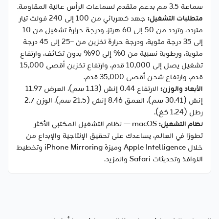
سماعة 3.5 مم بدعم متقدم لسماعات الرأس عالية المقاومة.
متطلبات التشغيل:
جهد كهربائي من 100 إلى 240 فولت تيار
متردد، وتردد من 50 إلى 60 هرتز، ودرجة حرارة تشغيل من 10
إلى 35 درجة مئوية، ودرجة حرارة تخزين من –25 إلى 45 درجة
مئوية، ورطوبة نسبية من 0% إلى 90% بدون تكاثف، وارتفاع
تشغيل يصل إلى 10,000 قدم، وارتفاع تخزين أقصى 15,000
قدم، وارتفاع شحن أقصى 35,000 قدم.
الأبعاد والوزن:
الارتفاع 0.44 إنش (1.13 سم)، العرض 11.97
إنش (30.41 سم)، العمق 8.46 إنش (21.5 سم)، الوزن 2.7
رطل (1.24 كغ).
نظام التشغيل:
macOS — نظام التشغيل المكتبي الأكثر
تطورًا في العالم، يساعدك على تحقيق الإنتاجية والإبداع من
خلال Apple Intelligence وميزة iPhone Mirroring وتخطيط
النوافذ وتحديثات Safari والمزيد.