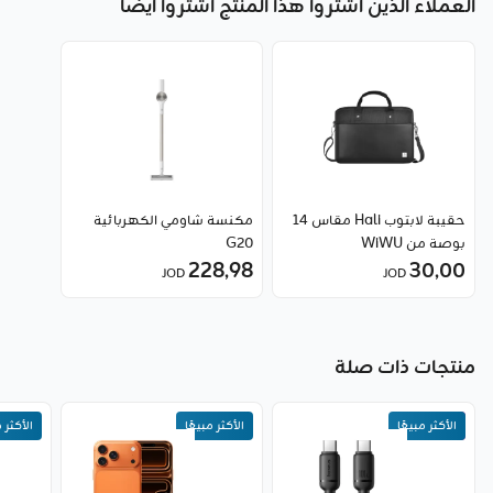
العملاء الذين اشتروا هذا المنتج اشتروا أيضا
حقيبة لابتوب Hali مقاس 14
مكنسة شاومي الكهربائية
بوصة من WiWU
G20
228٫98
30٫00
JOD
JOD
منتجات ذات صلة
سعر جديد
الأكثر مبيعًا
الأكثر مبيعًا
الأكثر م