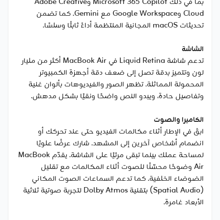
بما في ذلك Microsoft 365 Copilot وAdobe Creative
Cloud وGoogle Workspace مع Gemini. كما تضمن
تحديثات macOS المجانية المنتظمة أداءً ثابتًا وسلسًا.
الشاشة
تدعم شاشة Liquid Retina في MacBook Air أكثر من مليار
لون وتتميز بدقة تصل إلى ضعف دقة أجهزة الكمبيوتر
المحمولة المماثلة. تظهر الصور والفيديوهات بألوان غنية
وتفاصيل حادة، ويبدو النص واضحًا ونقيًا بشكل مدهش.
الكاميرا والصوت
ابقَ في الإطار أثناء مكالمات الفيديو حتى عند تحركك أو
انضمام أشخاص آخرين إلى المشهد. شارك عرضًا علويًا
لمساحة عملك بينما تبقى مرئيًا على الشاشة. يقدّم MacBook
Air وضوحًا محسّنًا للصوت أثناء المكالمات مع تقليل
الضوضاء الخلفية. كما تدعم السماعات الصوت المكاني
(Spatial Audio) بتقنية Dolby Atmos لتجربة صوتية ثلاثية
الأبعاد غامرة.