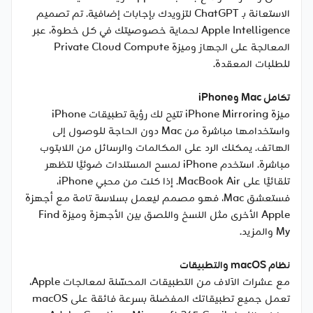
الاستعانة بـ ChatGPT لتزويدك بإجابات إضافية. تم تصميم
Apple Intelligence لحماية خصوصيتك في كل خطوة، عبر
المعالجة على الجهاز وميزة Private Cloud Compute
للطلبات المعقدة.
تكامل Mac وiPhone
ميزة iPhone Mirroring تتيح لك رؤية تطبيقات iPhone
واستخدامها مباشرة من Mac دون الحاجة للوصول إلى
الهاتف. يمكنك الرد على المكالمات والرسائل من اللابتوب
مباشرة. استخدم iPhone لمسح المستندات ضوئيًا لتظهر
تلقائيًا على MacBook Air. إذا كنت من محبي iPhone،
فستعشق Mac، فهو مصمم ليعمل بسلاسة تامة مع أجهزة
Apple الأخرى مثل النسخ واللصق بين الأجهزة وميزة Find
My والمزيد.
نظام macOS والتطبيقات
مع عشرات الآلاف من التطبيقات المحسّنة لمعالجات Apple،
تعمل جميع تطبيقاتك المفضلة بسرعة فائقة على macOS