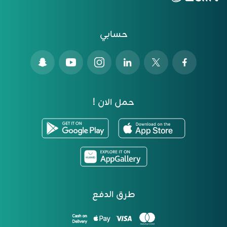
حسابي
حمل الان !
طرق الدفع