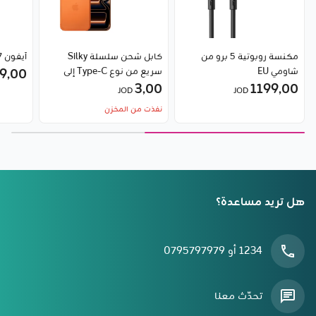
مكنسة روبوتية 5 برو من
كابل شحن سلسلة Silky
آيفون 17 برو ماكس
شاومي EU
سريع من نوع Type-C إلى
9٫00
1199٫00
3٫00
Type-C بقدرة 100 واط من
JOD
JOD
Baseus
نفذت من المخزن
هل تريد مساعدة؟
1234 أو 0795797979
تحدّث معنا