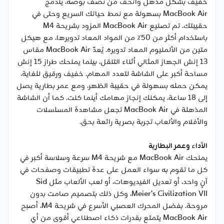
خفيف بشكل مذهل وأنحف من نصف بوصة، يندمج
MacBook Air بسهولة مع نمط حياتك السريع وحتى في
حقيبتك. تم تصنيع MacBook Air المزود بشريحة M4
باستخدام أكثر من 50٪ من المواد المعاد تدويرها، مع هيكل
متين من الألمنيوم المعاد تدويره. يُعدّ MacBook Air مقاس
13 إنش الجهاز المثالي أثناء التنقل، بينما يمنحك طراز 15 إنش
مساحة أكبر على الشاشة لتعدد المهام. خفيف ورقيق للغاية،
يمكن حمله بسهولة في حقيبة الظهر، ومع عمر بطارية يصل
إلى 18 ساعة، يمكنك إنجاز مهامك أينما كنت. كما أن الشاشة
المذهلة في MacBook Air تجعل مشاهدة المسلسلات
والأفلام والألعاب تجربة بصرية رائعة بحق.
الأداء وعمر البطارية
يمنحك MacBook Air مع شريحة M4 سرعة وسلاسة أكبر في
كل ما تقوم به سواء العمل على عدة تطبيقات وصفحات في
آنٍ واحد، أو تعديل الفيديوهات، أو لعب الألعاب مثل Sid
Meier’s Civilization VII، وكل ذلك بتصميم صامت بدون
مروحة. بفضل المحرك العصبي الأسرع في شريحة M4، أصبح
MacBook Air يتمتع بقدرات ذكاء اصطناعي أقوى من أي