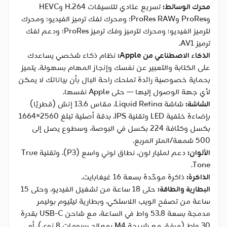
محرك الوسائط:
تسريع عتادي لتنسيقات H.264 وHEVC
وProRes وProRes RAW؛ ومحرك لفك ترميز الفيديو؛ ومحرك
لترميز الفيديو؛ ومحرك لترميز وفك ترميز ProRes؛ ودعم لفك
ترميز AV1.
الذكاء الاصطناعي من Apple:
نظام ذكاء شخصي يساعدك
على الكتابة والتعبير عن نفسك وإنجاز المهام بسهولة. يتميز
بحماية خصوصية رائدة تمنحك راحة البال بأن بياناتك لا يمكن
لأي جهة الوصول إليها — حتى Apple نفسها.
الشاشة:
شاشة Liquid Retina، مقاس 13.6 إنش (قطريًا)
بإضاءة خلفية LED وتقنية IPS، بدقة أصلية تبلغ 2560×1664
بكسل وكثافة 224 بكسل في البوصة، وسطوع يصل إلى
500 شمعة/المتر المربع.
الألوان:
دعم لمليار لون، نطاق لوني واسع (P3)، وتقنية True
Tone.
الذاكرة:
ذاكرة موحّدة بسعة 16 غيغابايت.
البطارية والطاقة:
حتى 18 ساعة من تشغيل الفيديو، وحتى 15
ساعة من تصفح الويب اللاسلكي، وبطارية ليثيوم بوليمر
مدمجة بسعة 53.8 واط في الساعة، مع شاحن USB-C بقدرة
30 واط (مرفق مع شريحة M4 بمعالج رسومات 8 نوى)، أو