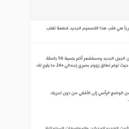
وم المشكّل حرارياً هي قلب هذا التصميم الجديد. قطعة تقلب
في نظام كاميرا iPhone 17 Pro ستجد ابتكارات تتخطى كل التصورات، فكاميرا تقريب المسافات تتميز بتصميم موشور رباعي من الجيل الجديد ومستشعر أكبر بنسبة 56 بالمئة.
وبفضل بعد بؤري يعادل 200 مم، فإن الزووم البصري 8x يجعل منها ميزة تقريب المسافات الأطول في iPhone على الإطلاق حيث توفر نطاق زووم بصري إجمالي 16x، ما يتيح لك
ير من الوضع الرأسي إلى الأفقي من دون تحريك
ر من أي وقت مضى، مثل تثبيت الفيديو المحسّن والمواصفات السينمائية