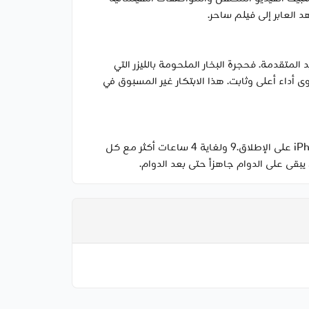
نحك السرعة الخارقة بفضل تقنية التبريد المتقدمة. فحجرة البخار الملحومة بالليزر التي
يوم بقطعة واحدة على نقل الحرارة بكفاءة بعيداً عن شريحة A19 Pro، ما يتيح مستوى أداء أعلى وثابت. هذا الابتكار غير المسبوق في
يوفر التصميم الداخلي الجديد مساحة إضافية مهمة لسعة البطارية، ما يمنح iPhone 17 Pro Max ‏أفضل عمر بطارية في iPhone‏ على الإطلاق.‏9 ولغاية 4 ساعات أكثر مع كل