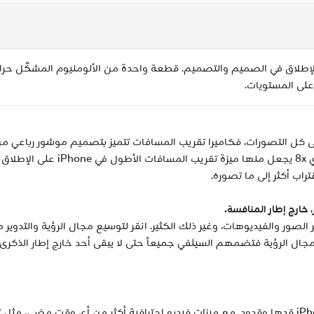
iPhone 17 Pr، أقوى موديلات iPhone على الإطلاق في الصميم والتصميم. قطعة واحدة من الألومني
أعلى المستويات.
اب أكثر إلى ما تصوره.
طير الصور والفيديوهات، وغير ذلك الكثير. انقر لتوسيع مجال الرؤية والتدو
من الأفلام المنزلية إلى إنتاجات هوليوود، iPhone 17 Pro قدها وقدود. مع ميزات فيديو احترافية أكث