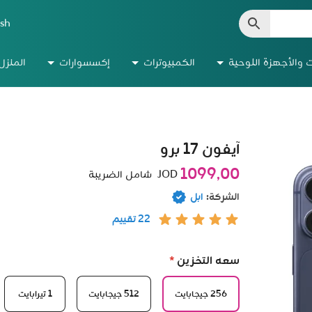
ish
ت والأجهزة اللوحية
الكمبيوترات
إكسسوارات
المنزل
آيفون 17 برو
1099٫00
JOD
شامل الضريبة
الشركة:
ابل
22 تقييم
سعه التخزين
*
256 جيجابايت
512 جيجابايت
1 تيرابايت