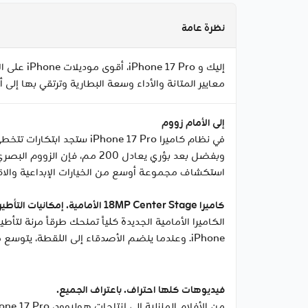
نظرة عامة
إليك و o
معايير المتانة والأداء وسعة البطارية وترتقي بها إلى 
إلى الأمام زووم
استكشاف مجموعة أوسع من الخيارات الإبداعية والاقتر
كاميرا 18MP Center Stage الأمامية. إمكانيات التأطير، خارج إطار المنافسة.
الكاميرا الأمامية الجديدة كلياً تمنحك طرقاً مرنة لتأ
iPhone‏‏. وعندما ينضم الأصدقاء إلى اللقطة، يتوسع مجال الرؤية فتضمهم السيلفي جميعاً حتى لا يبقى أحد خارج إطار الذكرى.
فيديوهات كلها احتراف. باعتراف الجميع.