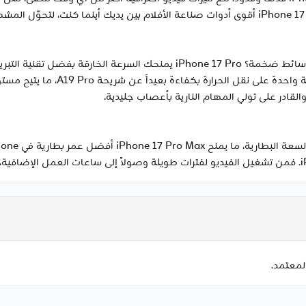
تعمل على رسومات تتطلب أداءً عالياً أو على ملفات وسائط ضخمة؟ iPhone 17 Pro يم
صممتها Apple تتعاون مع هيكل الألومن
لمعتمد.