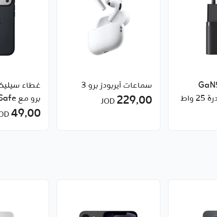
ن سريع GaN5
سماعات آيربودز برو 3
(ميني) 1C بقدرة 25 واط
229٫00
برو مع MagSafe
JOD
49٫00
JOD