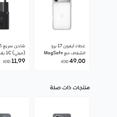
غطاء آيفون 17 برو
شاح
الشفاف مع MagSafe
49٫00
من Baseus
11٫99
JOD
JOD
منتجات ذات صلة