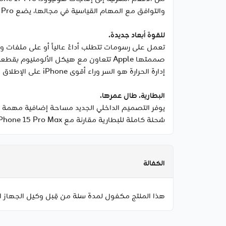
والتوافق مع المهام القياسية في مجالها، يضع iPhone 17 Pro أقوى أدوات صناعة الأفلام بين يديك أينما كنت، لتحوّل المشهد العابر إلى فيلم ساحر.
للقوة أبعاد جديدة.
إدارة الحرارة هو السر وراء أقوى iPhone على الإطلاق والقادر على تولي المهام النارية بأعصاب جليدية.
البطارية. طال عمرها.
شحنة كاملة للبطارية مقارنة مع iPhone 15 Pro Max. فمن تشغيل الفيديو لفترات طويلة وصولاً إلى ساعات العمل الإضافية، يبقى على الدوام جاهزاً حتى بعد الدوام.
الكفالة
هذا المنتج مكفول لمدة سنة من قِبل وكيل الجهاز ا