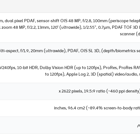
2µm, dual pixel PDAF, sensor-shift OIS 48 MP, f/2.8, 100mm (periscope telep
al zoom 48 MP, f/2.2, 13mm, 120˚ (ultrawide), 1/2.55", 0.7µm, PDAF TOF 3D
scanner (
lti-aspect, f/1.9, 20mm (ultrawide), PDAF, OIS SL 3D, (depth/biometrics s
40fps, 10-bit HDR, Dolby Vision HDR (up to 120fps), ProRes, ProRes R
to 120fps), Apple Log 2, 3D (spatial) video/audio, 