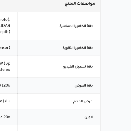
مواصفات المنتج
hoto),
دقة الكاميرا الاساسية
 LiDAR
depth)
دقة الكاميرا الثانوية
ensor)
AW (up
دقة تسجيل الفيديو
stereo
دقة العرض
1206 x 2622 pixels, 19.5:9 ratio (~460 ppi density)
عرض الحجم
6.3 inches, 96.4 cm2 (~89.4% screen-to-body ratio)
الوزن
206 غم