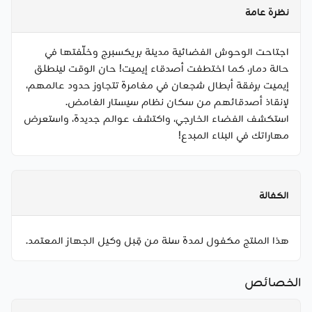
نظرة عامة
اجتاحت الوحوش الفضائية مدينة بريكسبرج وخلّفتها في
حالة دمار، كما اختطفت أصدقاء إيميت! حان الوقت لينطلق
إيميت برفقة أبطال شجعان في مغامرة تتجاوز حدود عالمهم،
لإنقاذ أصدقائهم من سكان نظام سيستار الغامض.
استكشف الفضاء الخارجي، واكتشف عوالم جديدة، واستعرض
مهاراتك في البناء المبدع!
الكفالة
هذا المنتج مكفول لمدة سنة من قِبل وكيل الجهاز المعتمد.
الخصائص