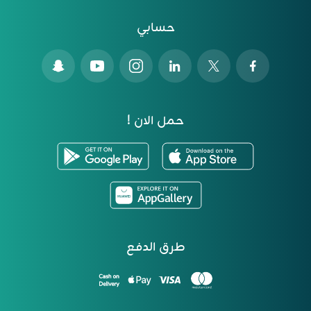
حسابي
حمل الان !
طرق الدفع