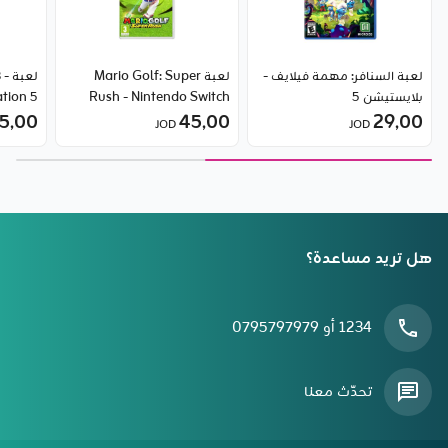
لعبة السنافر: مهمة فيلايف -
لعبة Mario Golf: Super
لعب
بلايستيشن 5
Rush - Nintendo Switch
tion 5
5٫00
45٫00
29٫00
JOD
JOD
هل تريد مساعدة؟
1234 أو 0795797979
تحدّث معنا