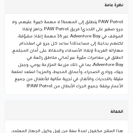
نظرة عامة
PAW Patrol ينطلق إلى المهمة! لا مهمة كبيرة عليهم، ولا
جرو صغير على التحدي! فريق PAW Patrol جاهز لإنقاذ
الموقف في Adventure Bay عبر 16 مهمة إنقاذ مشوّقة،
لكنهم بحاجة إلى مساعدتك! ساعد كل جرو في استخدام
مهاراته الفريدة لإنقاذ الأصدقاء والحفاظ على أمان المجتمع.
انطلق في مغامرات مثيرة عبر ثماني مناطق رائعة في
Adventure Bay، بما في ذلك مزرعة المزارعة يومي، وجبل
جيك، ووادي الصحراء، وأعماق المحيط، والمزيد! استعد لمتعة
مليئة بالتحديات والألغاز، في تجربة مثالية للأطفال من جميع
الأعمار برفقة جميع الجراء الأبطال من PAW Patrol!
الكفالة
هذا المنتج مكفول لمدة سنة من قِبل وكيل الجهاز المعتمد.