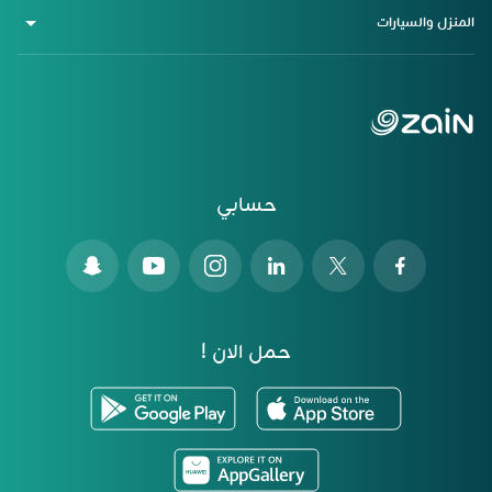
المنزل والسيارات
حسابي
حمل الان !