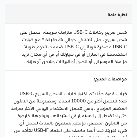
نظرة عامة
شحن سريع وكابلات USB-C متزامنة سريعة: احصل على
شحن سريع ، حتى 50٪ في حوالي 36 دقيقة * مع كبلات
USB-C مضفرة قوية إلى USB-C صُممت لتدوم طويلاً.
استخدمها في المنزل أو في سيارتك أو في أي مكان تريد
مزامنة الموسيقى أو الصور أو البيانات وشحن أجهزتك.
مواصفات المنتج:
كبلات قوية حقًا
:
تم اختبار كابلات الشحن السريع USB-C
هذه لتتحمل أكثر من 10000 انحناء ومصنوعة من النايلون
المضفر المزدوج ، وهي تتحمل الاستخدام اليومي الأكثر صرامة
حتى لا تضطر إلى الاستمرار في استبدالها. وبواجهة خارجية
من النايلون المضفر ، فإنهم يتمتعون بالمتانة لتحمل أي
شيء تقريبًا. كما أنها حاصلة على اعتماد USB-IF للتأكد من