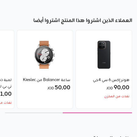
العملاء الذين اشتروا هذا المنتج اشتروا أيضا
هونر إكس 6 سي 4جي
ساعة Balancer من Kieslec
لمبة ذك
90٫00
50٫00
تي بي ل
JOD
JOD
1٫00
نفذت من المخزن
نفذت من