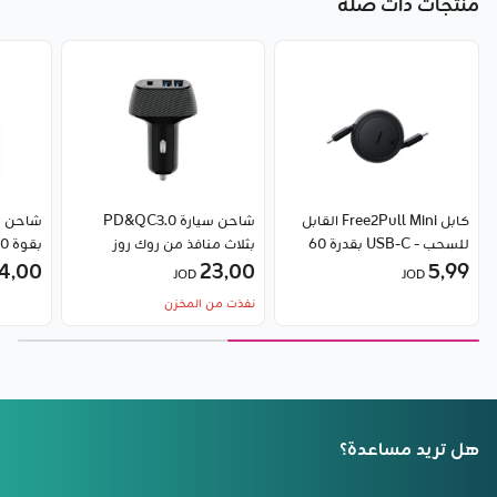
منتجات ذات صلة
كابل Free2Pull Mini القابل
شاحن سيارة PD&QC3.0
للسحب - USB-C بقدرة 60
بثلاث منافذ من روك روز
5٫99
واط من Baseus
23٫00
بيلكن
4٫00
JOD
JOD
نفذت من المخزن
هل تريد مساعدة؟