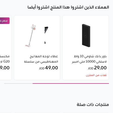
العملاء الذين اشتروا هذا المنتج اشتروا أيضا
سعر جد
باور بانك شاومي 10 واط
غطاء لوحة المفاتيح
مكنسة 
لاسلكي 10000 ملي امبير
المغناطيسي من سلسلة
G20 لايت
29٫00
49٫00
بريليانس لـ iPad من Baseus
9٫00
JOD
JOD
نفذت من المخزن
منتجات ذات صلة