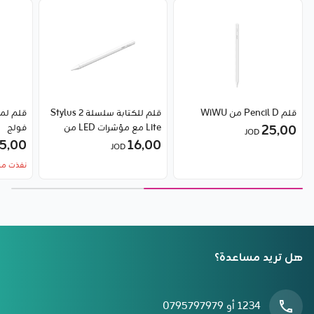
قلم Pencil D من WiWU
قلم للكتابة سلسلة Stylus 2
25٫00
Lite مع مؤشرات LED من
فولج
JOD
5٫00
16٫00
Baseus
JOD
نفذت من
هل تريد مساعدة؟
1234 أو 0795797979