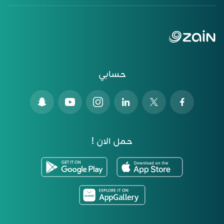
حسابي
حمل الان !