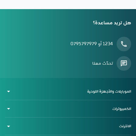
هل تريد مساعدة؟
1234 أو 0795797979
تحدّث معنا
الموبايلات والأجهزة اللوحية
الكمبيوترات
الانترنت