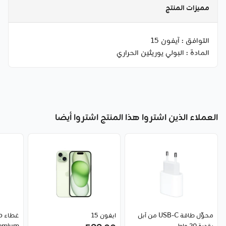
مميزات المنتج
التوافق :
آيفون 15
المادة :
البولي يوريثين الحراري
العملاء الذين اشتروا هذا المنتج اشتروا أيضا
محوِّل طاقة USB-C من آبل
ايفون 15
غ