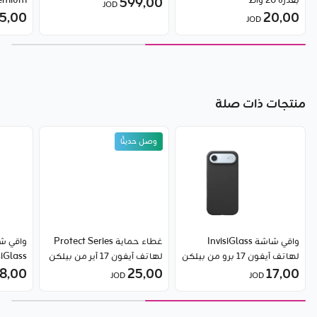
بقدرة 20 واط
599٫00
JOD
20٫00
5٫00
TPU
JOD
روك روز
منتجات ذات صلة
وصل حديثًا
واقي شاشة InvisiGlass
غطاء حماية Protect Series
واقي 
لهاتف آيفون 17 برو من بيلكن
لهاتف آيفون 17 آير من بيلكن
17٫00
25٫00
8٫00
برو ما
JOD
JOD