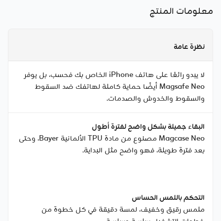
معلومات المنتج
نظرة عامة
لا يبدو رائعًا على هاتف iPhone الخاص بك فحسب، بل يوفر
Magsafe Neo أيضًا حماية كاملة لهاتفك ضد السقوط
والسقوط والخدوش والصدمات.
البقاء جميلة بشكل واضح لفترة أطول
Magcase Neo مصنوع من مادة TPU الألمانية Bayer، وحتى
بعد فترة طويلة، فهو واضح مثل البداية.
التحكم باللمس الحساس
ملمس رقيق وخفيف، لمسة دقيقة في كل خطوة من