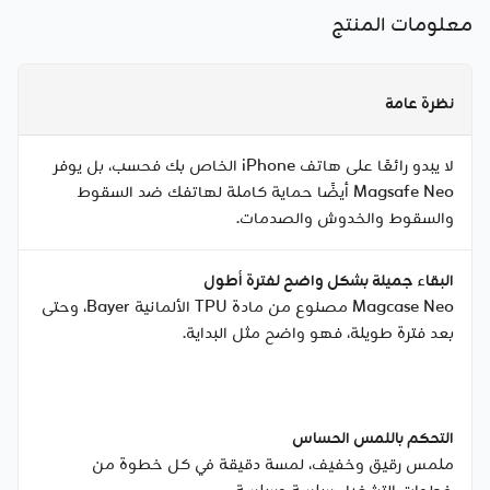
معلومات المنتج
نظرة عامة
لا يبدو رائعًا على هاتف iPhone الخاص بك فحسب، بل يوفر
Magsafe Neo أيضًا حماية كاملة لهاتفك ضد السقوط
والسقوط والخدوش والصدمات.
البقاء جميلة بشكل واضح لفترة أطول
Magcase Neo مصنوع من مادة TPU الألمانية Bayer، وحتى
بعد فترة طويلة، فهو واضح مثل البداية.
التحكم باللمس الحساس
ملمس رقيق وخفيف، لمسة دقيقة في كل خطوة من