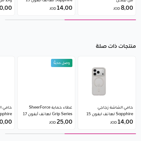
من بيلكن
Sapphire لهاتف ايفون 15
واط من pple
8٫00
14٫00
برو من روك روز - بخاصية
0٫00
JOD
JOD
الخصوصية
منتجات ذات صلة
وصل حديثًا
حامي الشاشة زجاجي
غطاء حماية SheerForce
حامي ا
Sapphire لهاتف ايفون 15
Grip Series لهاتف آيفون 17
14٫00
من روك روز - بخاصية
25٫00
برو من بيلكن
0٫00
برو ماك
JOD
JOD
الخصوصية
شفاف