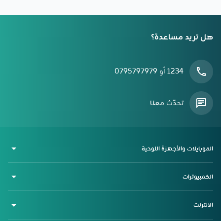
هل تريد مساعدة؟
1234 أو 0795797979
تحدّث معنا
الموبايلات والأجهزة اللوحية
الكمبيوترات
الانترنت