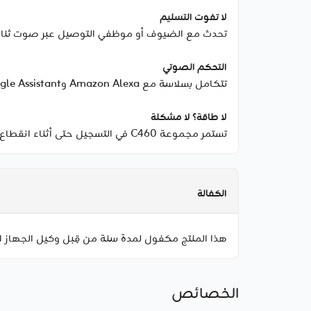
لا تفوت التسليم
تحدث مع الضيوف أو موظفي التوصيل عبر صوت ثنائي ا
التحكم الصوتي
تتكامل بسلاسة مع Amazon Alexa وGoogle Assistant للتحكم بدون استخدام اليدين وفحص مريح.
لا طاقة؟ لا مشكلة
تستمر مجموعة C460 في التسجيل حتى أثناء انقطاع التيار أو انقطاع اتصال الواي-فاي.
الكفالة
هذا المنتج مكفول لمدة سنة من قِبل وكيل الجهاز ا
الخصائص