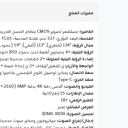
مميزات المنتج
الكاميرا:
مستشعر تصوير CMOS بنظام المسح التدريجي بحجم ‎1/2.7‎ بوصة (Starlight)
العدسة:
البعد البؤري: 3.17 مم، فتحة العدسة: F1.65
مجال الرؤية:
‎134°‎ (قطري)، ‎113°‎ (أفقي)، ‎59°‎ (عمودي)
الرؤية الليلية:
‎4×‎ مصابيح أشعة تحت حمراء 850 نانومتر (مدى حتى ‎14.9‎ م)
إضاءة الرؤية الليلية الملونة:
‎2×‎ كشافات مدمجة تعمل عند اكتشاف الحركة ويمكن التحكم بها عبر التطبيق
الواجهة والأزرار:
زر تشغيل/إيقاف ×1، زر إعادة ضبط ×1، منفذ بطاقة MicroSD ×1
سعة الاتصال:
يمكن توصيل اللوح الشمسي بكاميرا و
منفذ الخرج:
Type-C
الفيديو والصوت:
أقصى دقة ‎4K‎ بدقة ‎8MP‎ ‏(‎3840 × 2160‎ بكسل)
معدل الإطارات:
15 إطار/ثانية
التكبير الرقمي:
‎18×‎
العرض المباشر:
نعم
تحسين الصورة:
3DNR، WDR
إدخال/إخراج الصوت:
ميكروفون ومكبر صوت مدمجا
الاتصال الصوتي:
صوت ثنائي الاتجاه مع خاصية تقلي