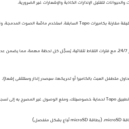
يتيح معالج متقدم سرعات كشف أسرع مع تنبيهات دقيقة مقارنة بكاميرات Tapo ال
تخلص من قيود البطارية واستمتع بالتسجيل المستمر 24/7. مع فترات التقاط تلقائية، يُسجَّل كل