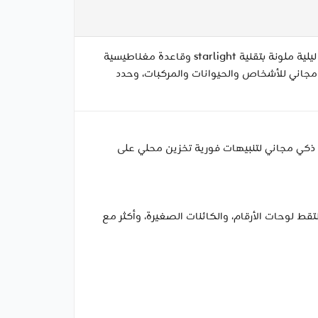
اختبر أمانًا خالي الصيانة مع مجموعة Tapo C460 KIT — كاميرا تعمل بالطاقة الشمسية وبلا أسلاك بدقة 4K 8MP توفر رؤية ليلية ملونة بتقنية starlight وقاعدة مغناطيسية
بلة للتعديل للتركيب المرن. اختر تخزين microSD محلي بسعة تصل إلى 512GB أو سحابة Tapo Care، واستفد من كشف AI مجاني للأشخاص والحيوانات والمركبات، وحدد
 الشمس خالية من الصيانة واي-فاي ثنائي النطاق بث 4K بدون تأخير كشف ذكي مجاني لتنبيهات فورية تخزين محلي على
ق، وصورة أكثر حدة. التقط لوحات الأرقام، والكائنات الصغيرة، وأكثر مع