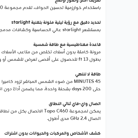
تعريف أكثر، وصور أوضح
باستخدام خوارزمية تحسين الحواف، تقدم مجموعة Tapo C460 صورًا ذات حواف أوضح وتفاصيل أدق، بدءًا من ملامح الوجه إلى النص وحتى ملمس النباتات.
تحديد دقيق مع رؤية ليلية ملونة بتقنية starlight
بمستشعر starlight عالي الحساسية وكشافات مدمجة، استمتع برؤية ليلية كاملة اللون. الألوان المحسّنة توفر سياقًا وتفصيلاً محسنًا لملاحظات أسرع وأكثر دقة.
قاعدة مغناطيسية مع طاقة شمسية
مرونة كاملة بدون أسلاك تخلص من متاعب الأسلاك 
بطول 13 ft للحصول على أقصى تعرض للشمس أو وضعه بجانب الكاميرا لمراقبة سلسة.
طاقة لا تنتهي
حتى 200 days بشحنة واحدة، مما يضمن أداءً دون انقطاع.
اتصال واي-فاي ثنائي النطاق
اتصال 2.4 GHz مدى أطول.
كشف الأشخاص والمركبات والحيوانات بدون اشتراك