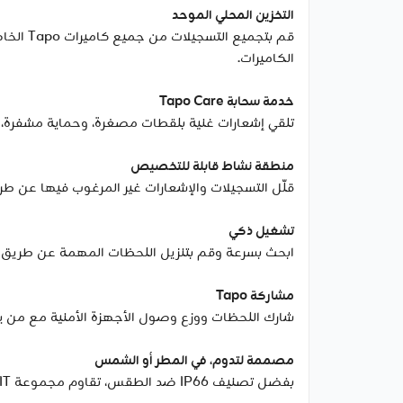
التخزين المحلي الموحد
الكاميرات.
خدمة سحابة Tapo Care
تلقي إشعارات غنية بلقطات مصغرة، وحماية مشفرة، ونسخ احتياطية للب
منطقة نشاط قابلة للتخصيص
قلّل التسجيلات والإشعارات غير المرغوب فيها عن طر
تشغيل ذكي
ابحث بسرعة وقم بتنزيل اللحظات المهمة عن طريق اخت
مشاركة Tapo
شارك اللحظات ووزع وصول الأجهزة الأمنية مع من 
مصممة لتدوم، في المطر أو الشمس
بفضل تصنيف IP66 ضد الطقس، تقاوم مجموعة Tapo C460 KIT المطر والغبار والثلج والشمس الحارقة، مما يضمن المتانة في أي بيئة.