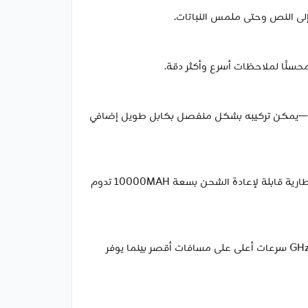
ددة—يمكن تركيبه بشكل منفصل بكابل طويل إضافي
45 MINUTES من ضوء الشمس المباشر تزود كاميرا Tapo C460 بيوم كامل من العمل. يمكنك بالفعل ضبطها ونسيانها. بطارية قابلة لإعادة الشحن بسعة 10000MAH تدوم
يمكن لمجموعة Tapo C460 الاتصال بكل من نطاقي واي-فاي 5 GHz و2.4 GHz للحصول على مرونة المدى. يوفر اتصال 5 GHz سرعات أعلى على مسافات أقصر بينما يوفر