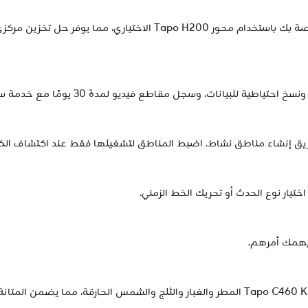
قم بتجميع التسجيلات من جميع كاميرات Tapo الخاصة بك باستخدام محور 00
يانات، وسجل مقاطع فيديو لمدة 30 يومًا مع خدمة سحابة Tapo Care.
يق إنشاء مناطق نشاط. اضبط المناطق لتشغيلها فقط عند اكتشاف الكامير
يار نوع الحدث أو تحريك الخط الزمني.
يهمك أمرهم.