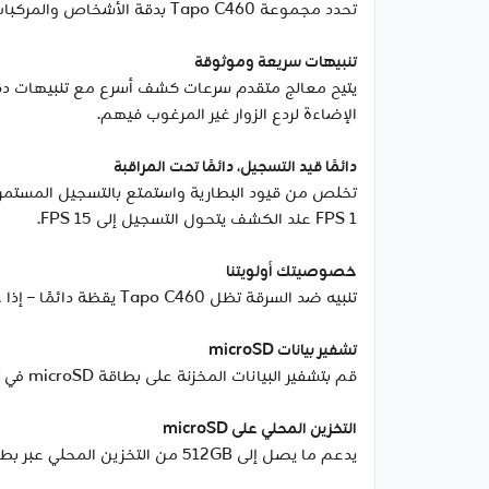
تحدد مجموعة Tapo C460 بدقة الأشخاص والمركبات والحيوانات لتقليل الإنذارات الكاذبة والإشعارات غير الضرورية.
تنبيهات سريعة وموثوقة
الإضاءة لردع الزوار غير المرغوب فيهم.
دائمًا قيد التسجيل، دائمًا تحت المراقبة
1 FPS عند الكشف يتحول التسجيل إلى 15 FPS.
خصوصيتك أولويتنا
تنبيه ضد السرقة تظل Tapo C460 يقظة دائمًا – إذا حاول متطفل العبث بالكاميرا أو تحريكها، سيصدر إنذار وستتلقى إشعارًا.
تشفير بيانات microSD
قم بتشفير البيانات المخزنة على بطاقة microSD في تطبيق Tapo لحماية خصوصيتك، ومنع الوصول غير المصرح به إلى تسجيلات الفيديو.
التخزين المحلي على microSD
يدعم ما يصل إلى 512GB من التخزين المحلي عبر بطاقة microSD. (بطاقة microSD تُباع بشكل منفصل)