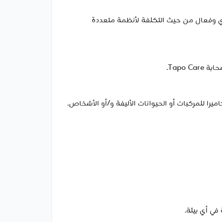
Tapo H2 الاختياري، مما يوفر حل تخزين مركزي وفعال من حيث التكلفة لأنظمة متعددة
ا للمركبات أو الحيوانات الأليفة و/أو الأشخاص.