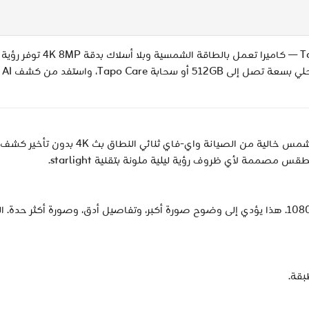
قا
التفاصيل مهمة 4K Ultra HD طاقة لا تنتهي مع
تحتوي دقة 4K على 4× عدد البكسلات مقارنةً بدقة 1080p. هذا يؤدي إلى وضوح صورة أكبر، وتفاصيل أد