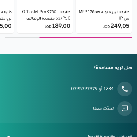
طابعة ليزر ملونة MFP 178nw
طابعة OfficeJet Pro 9730 -
من HP
537P5C متعددة الوظائف
برو مت
249٫05
189٫00
بتنسيق واسع من HP
(7KW74A)
5٫00
JOD
JOD
هل تريد مساعدة؟
1234 أو 0795797979
تحدّث معنا
الموبايلات والأجهزة اللوحية