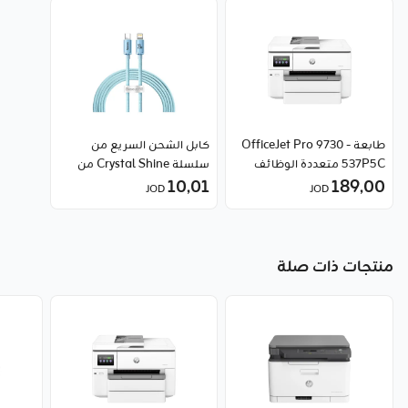
طابعة OfficeJet Pro 9730 -
كابل الشحن السريع من
537P5C متعددة الوظائف
سلسلة Crystal Shine من
189٫00
بتنسيق واسع من HP
10٫01
النوع C إلى Lightning من
JOD
JOD
Baseus
منتجات ذات صلة