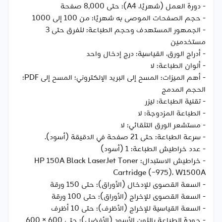
- دورة العمل (شهريًا، A4): حتى 8,000 صفحة
- حجم الصفحات الموصى به شهريًا: من 100 إلى 1000
- الجمهور المستهدف وحجم الطباعة: للفرق حتى 3
مستخدمين
- أدراج الورق، القياسية: درج إدخال واحد
- ألوان الطباعة: لا
- أهم الميزات: المسح إلى البريد الإلكتروني؛ المسح إلى PDF؛
الحجم المدمج
- تقنية الطباعة: ليزر
- الطباعة المزدوجة: لا
- مستشعر الورق التلقائي: لا
- سرعة الطباعة: حتى 21 صفحة في الدقيقة (أسود).
- عدد خراطيش الطباعة: 1 (أسود)
- خراطيش الاستبدال: HP 150A Black LaserJet Toner
Cartridge (~975)، W1500A
- السعة القصوى للإدخال (الأوراق): حتى 150 ورقة
- السعة القصوى للإخراج (الأوراق): حتى 100 ورقة
- السعة القياسية للإخراج (الأظرف): حتى 10 أظرف
- جودة الطباعة باللون الأسود (الأفضل): حتى 600 × 600