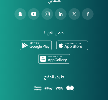
حسابي
حمل الان !
طرق الدفع