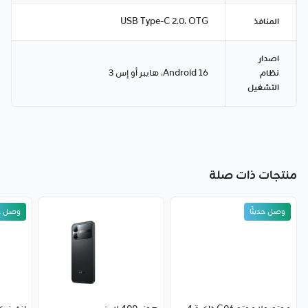
المنافذ
USB Type-C 2.0، OTG
اصدار
نظام
Android 16، هايبر أو إس 3
التشغيل
منتجات ذات صلة
وصل حديثًا
وصل حد