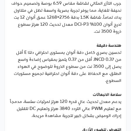
جرب التآزر المثالي لشاشة مقاس 6.59 بوصة وتصميم حواف
نحيفة للغاية، مما يوفر تجربة بصرية واسعة تظل في متناول
يدك تماماً. شاشة 1.5K بدقة 2756×1268 عمق ألوان 12 بت
تدرج ألوان 100% DCI-P3 معدل تحديث 120 هرتز سطوع
ذروة 3500 نت.
هندسة دقيقة
تحسين بصري كامل دقة ألوان بمستوى احترافي دلتا E أقل
من 0.37 JNCD أقل من 0.37 يتميز بمقياس إضاءة واسع
يصل إلى 3500 نت من سطوع الذروة للوضوح في الهواء
الطلق، مع الحفاظ على دقة ألوان احترافية لجميع مستويات
السطوع.
سلامة الانبعاثات
يدعم معدل تحديث عالٍ قدره 120 هرتز لمرئيات سلسة، مدمجاً
مع تعتيم PWM عالي التردد 3840 هرتز وتعتيم DC لتقليل
إدراك الوميض بشكل كبير لتجربة مشاهدة مريحة.
التعرض للضوء الأزرق