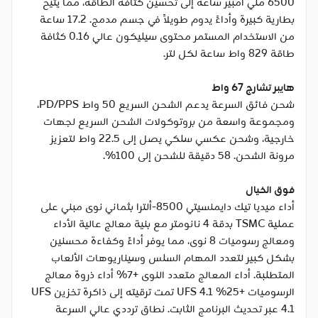
6500 ملّي أمبير ساعة إلى تحسين كثافة الطاقة، مما يتيح
بطارية كبيرة وأداءً يدوم طويلاً في جسم مدمج. 17.2 ساعة
من الاستخدام المستمر محتوى سيليكون عالي 0.16 كثافة
طاقة 829 واط ساعة لكل لتر.
هايبر تشارج 67 واط
شحن فائق السرعة يدعم الشحن السريع 50 واط PD/PPS،
ومجموعة واسعة من بروتوكولات الشحن السريع لجهات
خارجية، وشحن عكسي سلكي يصل إلى 22.5 واط لتعزيز
مرونة الشحن. 58 دقيقة للشحن إلى 100%.
فوق الخيال
أداء ميديا تيك دايمنسيتي 8500-ألترا بثماني نوى مبني على
عملية TSMC بدقة 4 نانومتر مع بنية معالج عالية الأداء
ومعالج رسوميات 8 نوى، مما يوفر أداءً وكفاءة محسنين
بشكل كبير لتعدد المهام السلس وسيناريوهات الألعاب
المتطلبة. أداء المعالج متعدد النوى +7% أداء ذروة معالج
الرسوميات +25% UFS 4.1 تمت ترقيته إلى ذاكرة تخزين UFS
4.1 عبر تحديث البرنامج الثابت. نطاق ترددي عالي السرعة