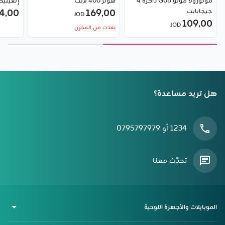
موتورولا موتو G06 ذاكرة 4
هونر 400 لايت
إنفينيك
جيجابايت
169٫00
4٫00
JOD
109٫00
JOD
نفذت من المخزن
هل تريد مساعدة؟
1234 أو 0795797979
تحدّث معنا
الموبايلات والأجهزة اللوحية