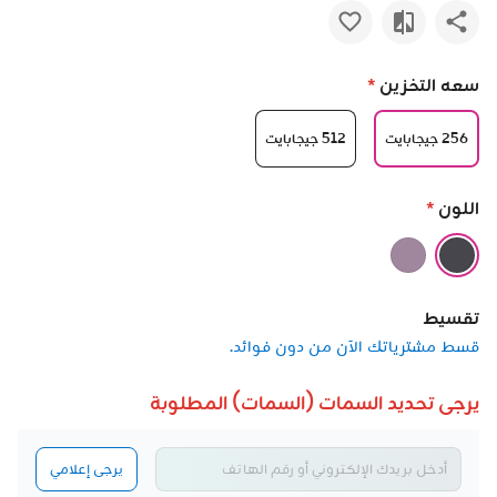
سعه التخزين
*
256 جيجابايت
512 جيجابايت
اللون
*
تقسيط
قسط مشترياتك الآن من دون فوائد.
يرجى تحديد السمات (السمات) المطلوبة
يرجى إعلامي