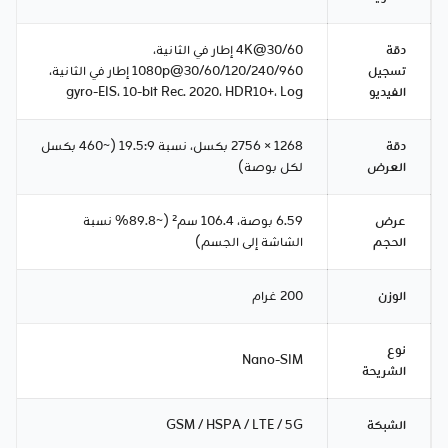
دقة
4K@30/60 إطار في الثانية،
تسجيل
1080p@30/60/120/240/960 إطار في الثانية،
الفيديو
gyro-EIS، 10-bit Rec. 2020، HDR10+، Log
دقة
1268 × 2756 بكسل، نسبة 19.5:9 (~460 بكسل
العرض
لكل بوصة)
عرض
6.59 بوصة، 106.4 سم² (~89.8% نسبة
الحجم
الشاشة إلى الجسم)
الوزن
200 غرام
نوع
Nano-SIM
الشريحة
الشبكة
GSM / HSPA / LTE / 5G