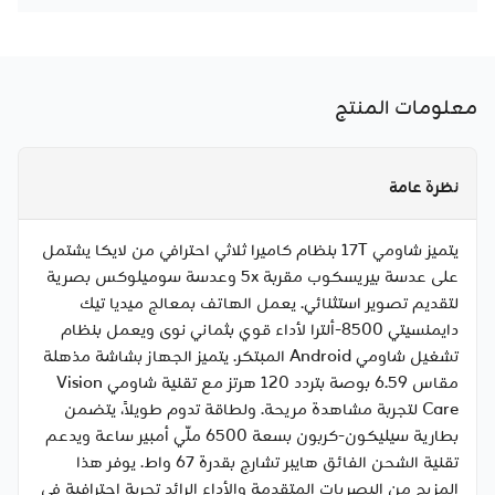
معلومات المنتج
نظرة عامة
يتميز شاومي 17T بنظام كاميرا ثلاثي احترافي من لايكا يشتمل
على عدسة بيريسكوب مقربة 5x وعدسة سوميلوكس بصرية
لتقديم تصوير استثنائي. يعمل الهاتف بمعالج ميديا تيك
دايمنسيتي 8500-ألترا لأداء قوي بثماني نوى ويعمل بنظام
تشغيل شاومي Android المبتكر. يتميز الجهاز بشاشة مذهلة
مقاس 6.59 بوصة بتردد 120 هرتز مع تقنية شاومي Vision
Care لتجربة مشاهدة مريحة. ولطاقة تدوم طويلاً، يتضمن
بطارية سيليكون-كربون بسعة 6500 ملّي أمبير ساعة ويدعم
تقنية الشحن الفائق هايبر تشارج بقدرة 67 واط. يوفر هذا
المزيج من البصريات المتقدمة والأداء الرائد تجربة احترافية في