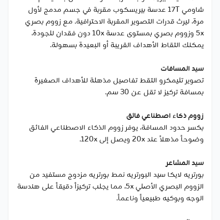
شاومي 17T عدسة بيريسكوب مقربة في جسم مدمج لأول
مرة، ليرث قدرات التصوير المقربة الاحترافية. مع زووم بصري
5x وزووم بصري بمستوى عدسة 10x دون فقدان للجودة،
يمكنك التقاط الأهداف القريبة أو البعيدة بسهولة.
سيد المسافات
تصوير تليمكرو التقط تفاصيل مذهلة للأهداف الصغيرة
بمسافة تركيز لا تقل عن 30 سم.
زووم ذكاء اصطناعي فائق
بكسر حدود المسافة، يوفر زووم الذكاء الاصطناعي الفائق
وضوحاً مذهلاً عند 20x ويصل إلى 120x.
سيد المشاعر
بورتريه لايكا سيد البورتريه نمط بورتريه مزدوج مستفيد من
الزووم البصري الأصلي 5x، مما يجلب تركيزاً دقيقاً على هندسة
الوجه وبوكيه طبيعياً وناعماً.