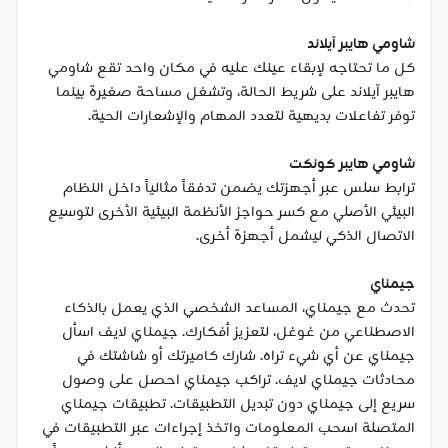
شاومي هايبر آيلاند
كل ما تحتاجه لإبقاء عينك عليه في مكان واحد تقع شاومي
هايبر آيلاند على شريط الحالة، وتشغل مساحة صغيرة بينما
توفر تفاعلات بديهية لتعدد المهام والإشعارات الحية.
شاومي هايبر كونكت
ترابط سلس عبر أجهزتك يضمن تدفقاً مثالياً داخل النظام
البيئي الأصلي مع كسر حواجز الأنظمة البيئية الأخرى لتوسيع
الاتصال الذكي ليشمل أجهزة أخرى.
جيمناي
تحدث مع جيمناي، المساعد الشخصي الذي يعمل بالذكاء
الاصطناعي من غوغل، لتعزيز أفكارك. جيمناي لايف اسأل
جيمناي عن أي شيء تراه. شارك كاميرتك أو شاشتك في
محادثات جيمناي لايف. تراكب جيمناي احصل على وصول
سريع إلى جيمناي دون تبديل التطبيقات. تطبيقات جيمناي
المتصلة اسحب المعلومات واتخذ إجراءات عبر التطبيقات في