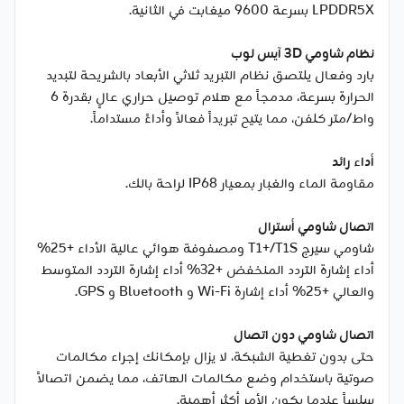
LPDDR5X بسرعة 9600 ميغابت في الثانية.
نظام شاومي 3D آيس لوب
بارد وفعال يلتصق نظام التبريد ثلاثي الأبعاد بالشريحة لتبديد
الحرارة بسرعة، مدمجاً مع هلام توصيل حراري عالٍ بقدرة 6
واط/متر كلفن، مما يتيح تبريداً فعالاً وأداءً مستداماً.
أداء رائد
مقاومة الماء والغبار بمعيار IP68 لراحة بالك.
اتصال شاومي أسترال
شاومي سيرج T1+/T1S ومصفوفة هوائي عالية الأداء +25%
أداء إشارة التردد المنخفض +32% أداء إشارة التردد المتوسط
والعالي +25% أداء إشارة Wi-Fi و Bluetooth و GPS.
اتصال شاومي دون اتصال
حتى بدون تغطية الشبكة، لا يزال بإمكانك إجراء مكالمات
صوتية باستخدام وضع مكالمات الهاتف، مما يضمن اتصالاً
سلساً عندما يكون الأمر أكثر أهمية.