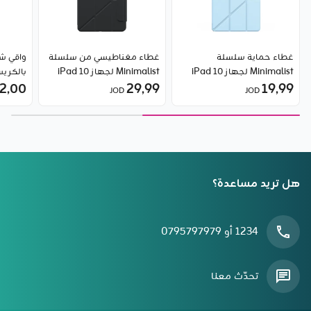
غطاء حماية سلسلة
غطاء مغناطيسي من سلسلة
واقي ش
Minimalist لجهاز iPad 10
Minimalist لجهاز iPad 10
19٫99
(إصدار 2022) بحجم 10.9 انش
29٫99
(2022) بحجم 10.9 انش من
2٫00
JOD
JOD
من Baseus
Baseus
Baseus
هل تريد مساعدة؟
1234 أو 0795797979
تحدّث معنا