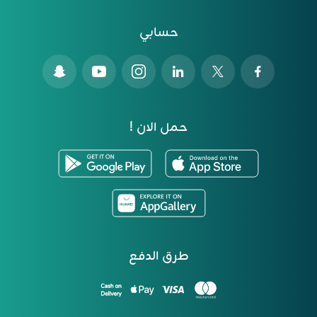
حسابي
حمل الان !
طرق الدفع