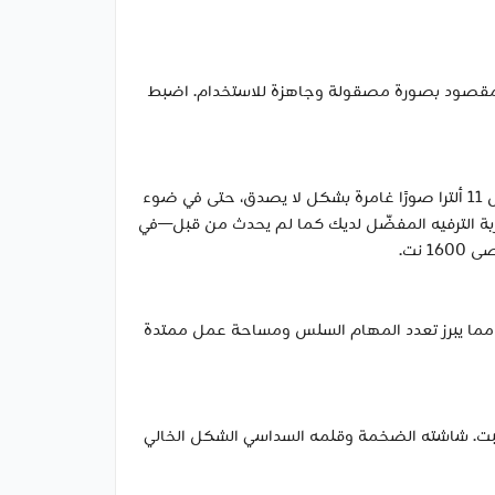
لمعنى المقصود بصورة مصقولة وجاهزة للاستخدام. اضبط
من الحافة فائقة النحافة إلى السطوع المحسّن، تقدم شاشات Dynamic AMOLED 2X بحجم 14.6 بوصة في جالاكسي تاب إس 11 ألترا صورًا غامرة بشكل لا يصدق، حتى في ضوء
ألعاب، تتيح لك الشاشة الفائقة تجربة الترفيه المفضّل لديك كما لم يحدث من قبل—في
م سامسونج دي إكس، مما يبرز تعدد المهام السلس ومساحة عمل ممتدة
الوزن، يعد جالاكسي تاب إس 11 ألترا محطة إنتاجية أينما ذهبت. شاشته الضخمة وقلمه السداسي الشكل الخالي