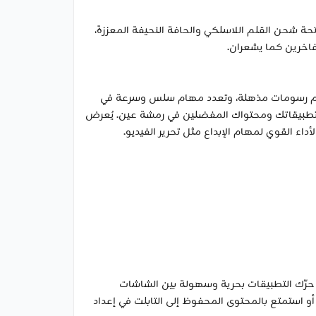
إلى إزالة فتحة شحن القلم اللاسلكي والحافة النحيفة المعززة،
فاخرين كما يشعران.
ز الآن للذكاء الاصطناعي. يعمل المعالج المحسّن في جالاكسي تاب إس 11 ألترا على تقديم رسومات مذهلة، وتعدد مهام سلس وسرعة في
التنقل بين ميزاتك وتطبيقاتك ومحتواك المفضلين في رمشة عين. يُعرض
سي تاب إس 11 ألترا لإنشاء بيئة تعدد مهام سلسة تصل إلى 4 مساحات عمل. حرّك التطبيقات بحرية وسهولة بين الشاشات
و استمتع بالمحتوى المحفوظ إلى التابلت في إعداد