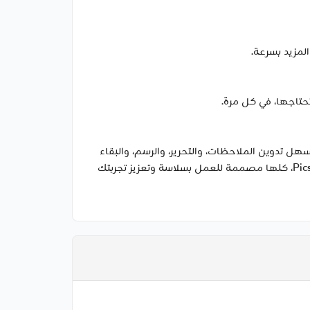
11 ألترا محملاً مسبقًا بتطبيقات مثل Goodnotes وLumaFusion وClip Studio Paint وNotion، مما يسهل تدوين الملاحظات، والتحرير، والرسم، والبقاء
منظمًا من البداية. سيكون لديك أيضًا إمكانية الوصول إلى تطبيقات محسّنة مثل Noteshelf 3 وArcSite وSketchbook وPicsart، كلها مصممة للعمل بسلاسة وتعزيز تجربتك