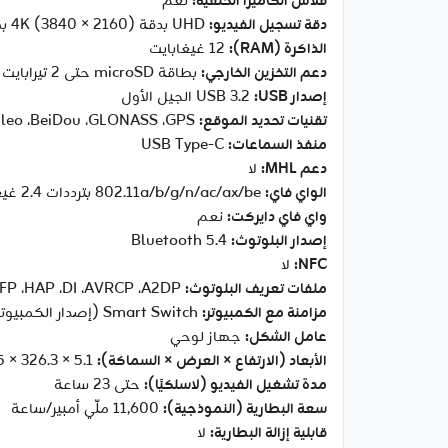
فلاش الكاميرا الخلفية:
نعم
دقة تسجيل الفيديو:
‏UHD بدقة ‎4K (‎3840 × 2160) بمعدل ‎30 إطار/ثانية
الذاكرة (RAM):
‎12 غيغابايت
دعم التخزين الخارجي:
بطاقة microSD حتى ‎2 تيرابايت
إصدار USB:
‏USB 3.2 الجيل الأول
تقنيات تحديد الموقع:
‏GPS، ‏GLONASS، ‏BeiDou، ‏Galileo، ‏QZSS
منفذ السماعات:
‏USB Type-C
دعم MHL:
لا
الواي فاي:
‏802.11a/b/g/n/ac/ax/be بترددات ‎2.4 غيغاهرتز + ‎5 غيغاهرتز + ‎6 غيغاهرتز، ‏EHT320، ‏MIMO، ‏4096-QAM
واي فاي دايركت:
نعم
إصدار البلوتوث:
‏Bluetooth 5.4
NFC:
لا
ملفات تعريف البلوتوث:
‏A2DP، ‏AVRCP، ‏DI، ‏HAP، ‏HFP، ‏HID، ‏HOGP، ‏HSP، ‏OPP، ‏PAN، ‏PBAP، ‏PBP، ‏TMAP
مزامنة مع الكمبيوتر:
‏Smart Switch (إصدار الكمبيوتر)
عامل الشكل:
جهاز لوحي
الأبعاد (الارتفاع × العرض × السماكة):
‎208.5 × ‎326.3 × ‎5.1 مم
مدة تشغيل الفيديو (لاسلكيًا):
حتى ‎23 ساعة
سعة البطارية (النموذجية):
‎11,600 ملّي أمبير/ساعة
قابلية إزالة البطارية:
لا