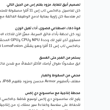
تصميم أنيق للغاية. مزود بقلم إس من الجيل التالي
كل تفاصيل جالاكسي تاب إ
تم هندسة كل زاوية بعناية لدمج الوظيفة الفائقة مع 
قوة ذكاء اصطناعي قصوى. أداء ثقيل الوزن
مستوى آخر
جالاكسي تاب إس 11 ألترا وهو يشغّل LumaFusion لتحرير فيديو، ويقرأ النص أعلاه NPU 33%، CPU 24%، GPU 27% لتأكيد الأداء القوي لمهام الإبداع مثل تحرير الفيديو.
يستمر من الفجر حتى الغسق
ابق مشحونًا طوال أيامك الأكثر انشغالًا مع شحن فائق السرعة وبطار
محمي من السقوط والغبار
مغلف بألمنيوم Armor محسن ومزود بتقييم IP68، جالاكسي تاب إس 11 ألترا مُصمّم لتحمّل ما قد تواجهه خلال اليوم.
محطة إنتاجية مع سامسونج دي إكس
للحفاظ على سلاسة وكفاءة سير عملك. زد من إنتاجيتك