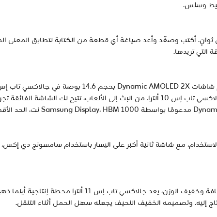
ل وتحويل نصك في ثوانٍ. أكتب وصغّد وأعد صياغة أي قطعة من الكتابة لتطابق ا
ة التي تريدها.
الهواء الطلق الساطع، مع سطوع محسن مقارنةً بجالاكسي تاب إس 10 ألترا. من البث إلى ال
لاكسي تاب إس 11 ألترا تطبيق Notion قيد الاستخدام، مع شاشة ثانية أكبر على اليسار باستخدا
مع ميزات ذكاء اصطناعي قوية في تصميم فائق النحافة وخفيف 
تاج إليه. وتصميمه الخفيف النحيف يجعله سهل الحمل أثناء التنقل.