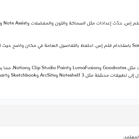
 إعدادات مثل السماكة واللون والمفضلات وNote Assist والمزيد بسرعة.
يأتي جالاكسي تاب إس 
لمعتمد.