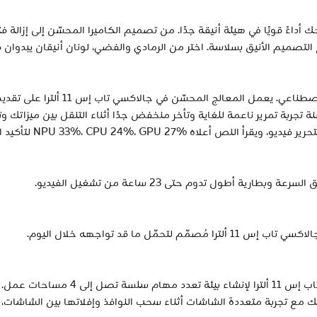
س 11 ألترا مصقولة لتمنحك أداءً قويًا في هيئة أنيقة جدًا. من تصميم الكاميرا المحسّن 
التصميم الأنيق بسلاسة. اختر من الرمادي والفضي، لونان أنيقان يبدوان 
زود كل لحظة بأداء فائق السرعة، معزّ
. تتيح لك وحدة NPU وCPU وGPU المحسّنة تجربة تمرير ناعمة للغاية وتأخر منخفض جدًا أثناء 
ية أطول تدوم حتى 23 ساعة من تشغيل الفيديو.
يتيح لك سامسونج دي إكس توسيع شاشة جالاك
 مع تجربة متعددة الشاشات أثناء سحب النوافذ وإفلاتها بين الشاشات، أ