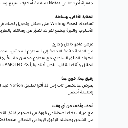
جاهزة، أدرجها في Notes لمتابعة أفكارك. سريع وبسيط وسلس.
الكتابة الأذكى، ببساطة
تساعدك Writing Assist على صق
الأسلوب والنبرة ببضع نقرات، لتعبّر عن رسالتك بالطريق
عرض غامر. داخل وخارج
المنزل وأثناء التنقل. النص أدناه يقرأ Dynamic AMOLED 2X مدعومًا بواسطة Samsung Display، HBM 1000 نت، الحد الأقصى 1600 نت.
رقيق جدًا. قوي جدًا
يعرض جا
لإنتاجية أفضل.
أنحف وأخف من أي وقت
من الشحن يجعلانه الرفيق الإبداعي النهائي عندما تح