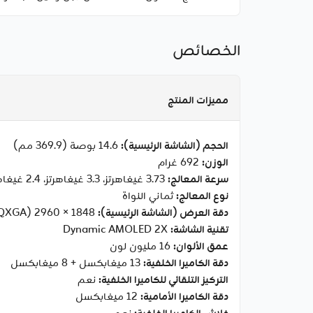
الخصائص
مميزات المنتج
الحجم (الشاشة الرئيسية):
‎14.6 بوصة (‎369.9 مم)
الوزن:
‎692 غرام
سرعة المعالج:
‎3.73 غيغاهرتز، ‎3.3 غيغاهرتز، ‎2.4 غيغاهرتز
نوع المعالج:
ثماني النواة
دقة العرض (الشاشة الرئيسية):
‎2960 × 1848 (‏WQXGA+)
تقنية الشاشة:
‏Dynamic AMOLED 2X
عمق الألوان:
‎16 مليون لون
دقة الكاميرا الخلفية:
‎13 ميغابكسل + ‎8 ميغابكسل
التركيز التلقائي للكاميرا الخلفية:
نعم
دقة الكاميرا الأمامية:
‎12 ميغابكسل