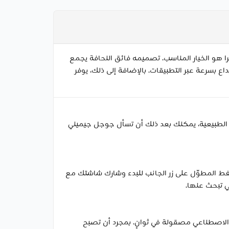
ريد تجربة التابلت الأكثر قوة من جالاكسي مع ذكاء اصطناعي مُصمم للإنتاجية الحقيقية، فإن جالاكسي تاب إس 11 ألترا هو الخيار المناسب. تصميمه فائق النحافة يجمع
 بسرعة عبر التطبيقات. بالإضافة إلى ذلك، يوفر
خدام المحادثة الطبيعية، يمكنك بعد ذلك أن تسأل جوجل جيميني
يني لايف. فقط اضغط المطوّل على زر الجانب للبدء وشارك شاشتك مع
ي تبحث عنها.
ل رسمك الخام إلى صورة مُنشأة بالذكاء الاصطناعي مصقولة في ثوانٍ. بمجرد أن تصبح