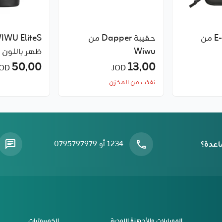
حقيبة E-Pouch من
حقيبة Dapper من
Wiwu
ظهر باللون 
50٫00
13٫00
JOD
JOD
نفذت من المخزن
اعدة؟
1234 أو 0795797979
الموبايلات والأجهزة اللوحية
الكمبيوترات