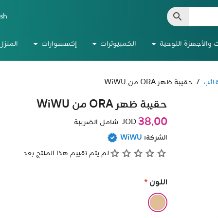
ish
ت والأجهزة اللوحية
الكمبيوترات
إكسسوارات
المنزل
قائب
/
حقيبة ظهر ORA من WiWU
حقيبة ظهر ORA من WiWU
38٫00
JOD
شامل الضريبة
الشركة:
WiWU
لم يتم تقييم هذا المنتج بعد
اللون
*