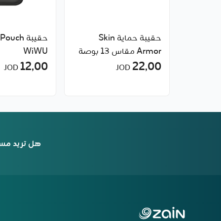
حقيبة حماية Skin
Armor مقاس 13 بوصة
WiWU
من WiWU
22٫00
12٫00
JOD
JOD
هل تريد مس