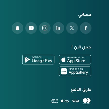
حسابي
حمل الان !
طرق الدفع