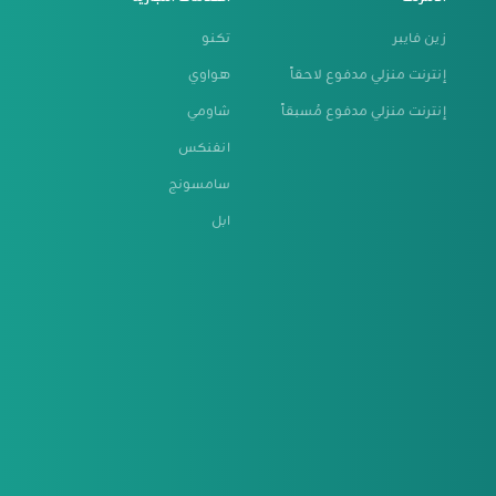
زين فايبر
تكنو
إنترنت منزلي مدفوع لاحقاً
هواوي
إنترنت منزلي مدفوع مُسبقاً
شاومي
انفنكس
سامسونج
ابل