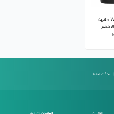
WIWU EliteS حقيبة
الاخضر
تحدّث معنا
الانترنت
العلامات التجارية