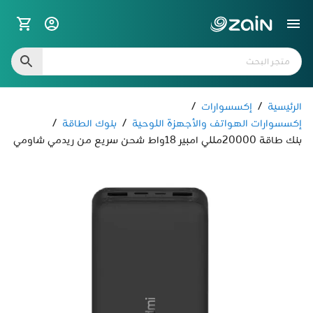
الرئيسية
/
إكسسوارات
/
إكسسوارات الهواتف والأجهزة اللوحية
/
بنوك الطاقة
/
بنك طاقة 20000مللي امبير 18واط شحن سريع من ريدمي شاومي