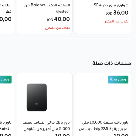
هواوي فري بادز SE 4
الساعة الذكية Balancs من
36٫00
Kieslect
فيلا
JOD
0٫00
40٫00
JOD
نفذت من المخزن
نفذت من المخزن
منتجات ذات صلة
وصل حديثًا
وصل حد
باور بانك بسعة 10,000 ملي
باور بانك فائق النحافة بسعة
باور با
أمبير وبقوة 22.5 واط لايت من
5,000 ملي أمبير من شاومي
شاومي
(إصدار GL)