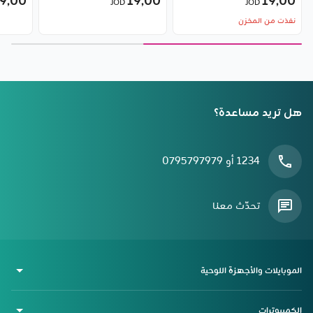
9٫00
19٫00
19٫00
JOD
JOD
شاومي
نفذت من المخزن
هل تريد مساعدة؟
1234 أو 0795797979
تحدّث معنا
الموبايلات والأجهزة اللوحية
الكمبيوترات