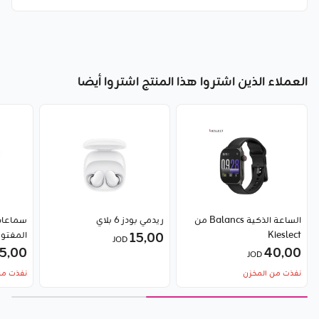
العملاء الذين اشتروا هذا المنتج اشتروا أيضا
الساعة الذكية Balancs من
ريدمي بودز 6 بلاي
Kieslect
15٫00
المفتوحة – TWS
JOD
5٫00
40٫00
JOD
نفذت من المخزن
نفذت من