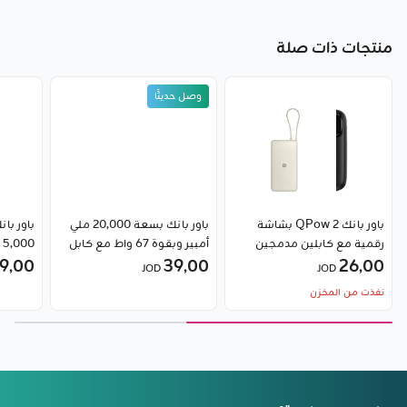
منتجات ذات صلة
وصل حديثًا
باور بانك QPow 2 بشاشة
باور بانك بسعة 20,000 ملي
باور با
رقمية مع كابلين مدمجين
أمبير وبقوة 67 واط مع كابل
0
26٫00
بقدرة 10000 مللي أمبير و30
39٫00
مدمج من شاومي
(إصدار GL)
9٫00
JOD
JOD
واط من Baseus
نفذت من المخزن