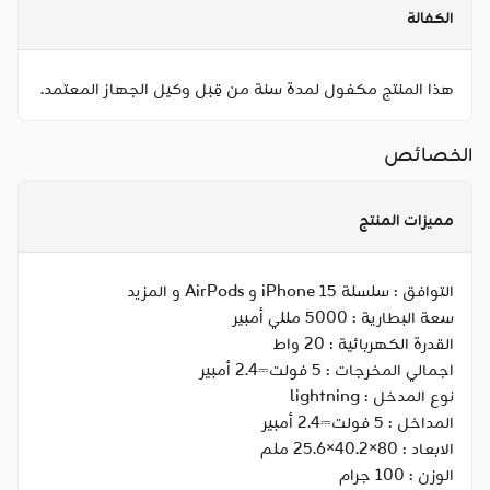
الكفالة
هذا المنتج مكفول لمدة سنة من قِبل وكيل الجهاز المعتمد.
الخصائص
مميزات المنتج
التوافق :
سلسلة iPhone 15 و AirPods و المزيد
سعة البطارية :
5000 مللي أمبير
القدرة الكهربائية :
20 واط
اجمالي المخرجات :
5 فولت⎓2.4 أمبير
نوع المدخل :
lightning
المداخل :
5 فولت⎓2.4 أمبير
الابعاد :
80×40.2×25.6 ملم
الوزن :
100 جرام