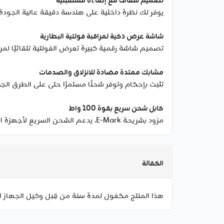
تصميم شفاف مع إضاءة مستقبلية
يوفر لك نظرة داخلية على هندسة دقيقة عالية الجود
شاشة عرض ذكية لمراقبة فولتية البطارية
تصميم شاشة رقمية كبيرة تعرض الفولتية تلقائيًا لمراق
مشابك ممتدة مضادة للانزلاق والصدمات
تثبت بإحكام وتوفر شحنًا مستمرًا حتى على الطرق الجبل
كابل شحن سريع بقوة 100 واط
مزود بشريحة E-Mark، يدعم الشحن السريع لأجهزة الكمبيوتر المحمولة لتستفيد من إمكاناته الكاملة.
الكفالة
هذا المنتج مكفول لمدة سنة من قِبل وكيل الجهاز ا