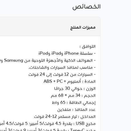
الخصائص
مميزات المنتج
التوافق :
- سلسلة iPhone وiPad وiPod
- الهواتف الذكية والأجهزة اللوحية من Samsung وSony وHTC وLG وHuawei وغيرها
- مناسب لمنافذ السيارات والشاحنات.
- السيارات من 12 فولت إلى 24 فولت
المادة :
ألمنيوم + ABS + PC
الوزن :
حوالي 30 جرامًا
الحجم :
34 مم × 68 مم
إجمالي الطاقة :
65 واط
عدد المنافذ :
منفذين
المداخل :
تيار مستمر 12-24 فولت
مخرج USB :
بقدرة 4.5 فولت/5 أمبير؛ 5 فولت/4.5 أمبير؛ 5 فولت/3 أمبير؛ 9 فولت/3 أمبير؛ 12 فولت/2.5 أمبير؛ 20 فولت/1.5 أمبير كحد أقصى
مخرج Type-C :
بقدرة 5 فولت/3 أمبير؛ 9 فولت/3 أمبير؛ 12 فولت/3 أمبير؛ 15 فولت/3 أمبير؛ 20 فولت/3.25 أمبير كحد أقصى