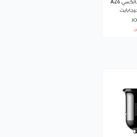
سامسونج جالكسي A26
ن