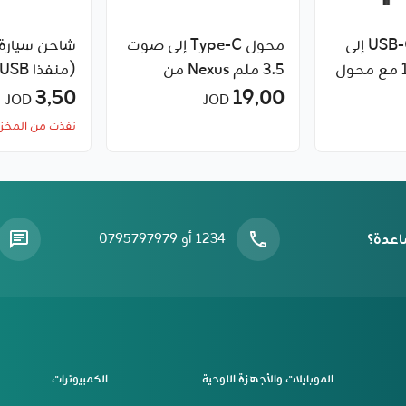
كابل مضفّر USB-C إلى
محول Type-C إلى صوت
شاحن سيارة 
USB-C 2 في 1 مع محول
3.5 ملم Nexus من
19٫00
RockRose
3٫50
بق
JOD
JOD
عالمي من Baseus
نفذت من المخز
اعدة؟
1234 أو 0795797979
الموبايلات والأجهزة اللوحية
الكمبيوترات