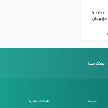
غرين برو
(منفذا USB مزدوجان
درة 4.8A) – توافق
ن
تحدّث معنا
الانترنت
العلامات التجارية