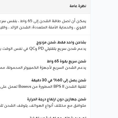
نظرة عامة
يمكن أن تصل طاقة الش
القوي ، والحماية الآمنة المتعددة: الشحن الزائد ، والتيار
بشاحن واحد فقط، شحن مزدوج
يدعم شحن سريع بتقنيتي PD وQC في نفس الوقت باستخدام شاحن سيارة واحد.
شحن سريع بقوة 65 واط
يدعم الشحن السريع لأجهزة الكمبيوتر المحمولة، مما 
شحن يصل إلى 60% في 30 دقيقة
تقنية الشحن BPS II المطورة من Baseus تعمل على ضبط الفولتية والتيار وتوزيع الطاقة بذكاء. قد يؤثر استخدام منفذين في نفس الوقت على السرعة.
شحن جهازين دون ارتفاع درجة الحرارة
متوافق مع مختلف أنواع الهواتف. يتوقف الشحن تلقائيً