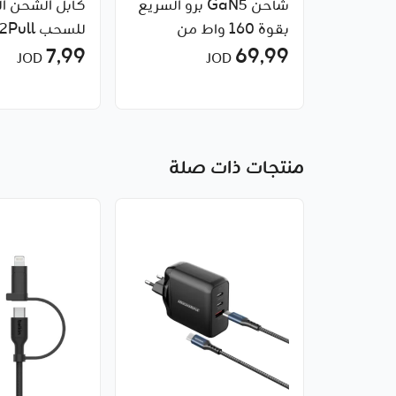
شاحن GaN5 برو السريع
كابل الشحن ال
بقوة 160 واط من
7٫99
69٫99
Baseus
JOD
JOD
20 واط من Baseus
منتجات ذات صلة