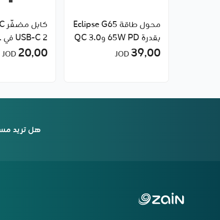
محول طاقة Eclipse G65
بقدرة 65W PD وQC 3.0
39٫00
مع 3 منافذ وكابل USB-
20٫00
Lightning من بيلكن
JOD
JOD
C إلى USB-C من
RockRose
هل تريد مس