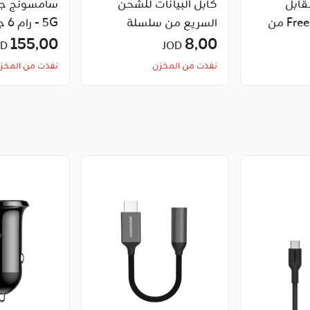
قابل
كابل البيانات للشحن
للسحب Free2Pull من
السريع من سلسلة
5G - رام 6 جيجابايت
USB-C إلى iPhone بقدرة
8٫00
Unbreakable بمنفذ
155٫00
JOD
JOD
Type-C إلى Type-C
نفذت من المخزن
نفذت من المخز
بقوة 100 واط من
Baseus