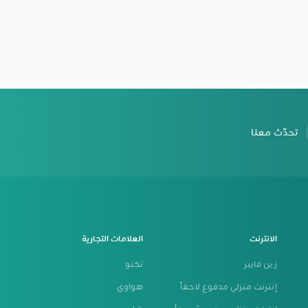
تحدّث معنا
الانترنت
العلامات التجارية
زين فايبر
تكنو
إنترنت منزلي مدفوع لاحقاً
هواوي