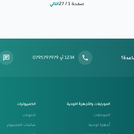
صفحة 1 / 27
التالي
اعدة؟
1234 أو 0795797979
الموبايلات والأجهزة اللوحية
الكمبيوترات
الموبايلات
لابتوبات
أجهزة لوحية
شاشات الكمبيوتر