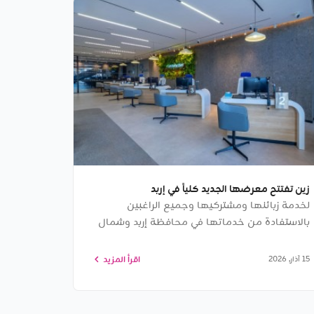
زين تفتتح معرضها الجديد كلياً في إربد
لخدمة زبائنها ومشتركيها وجميع الراغبين
بالاستفادة من خدماتها في محافظة إربد وشمال
المملكة؛ افتتحت شركة زين الأردن معرضها
الجديد كلياً في محافظة إربد، ضمن جهودها
اقرأ المزيد
15 آذار, 2026
المستمرة لتطوير تجربة زبائنها، وتقديم خدماتها
ضمن بيئة عصرية حديثة تعكس تطوّر خدماتها
الرقمي