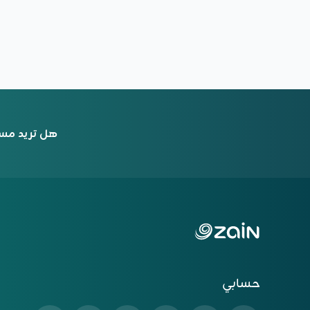
هل تريد مس
حسابي