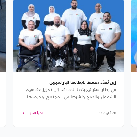
زين تُجدّد دعمها لأبطالها البارالمبيين
في إطار استراتيجيتها الهادفة إلى تعزيز مفاهيم
الشمول والدمج ونشرها في المجتمع، وحرصها
المستمر على دعم الرياضيين الأردنيين؛ جدّدت
شركة زين الأردن رعاية أبطالها من لاعبي الرياضات
اقرأ المزيد
28 آذار, 2026
البارالمبية، للعام السادس عشر على التوالي.