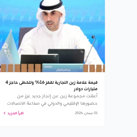
قيمة علامة زين التجارية تقفز 16% وتتخطى حاجز 4
مليارات دولار
أعلنت مجموعة زين عن إنجاز جديد عزز من
حضورها الإقليمي والدولي في صناعة الاتصالات
وتكنولوجيا المعلومات، إذ سجلت قيمة علامتها
اقرأ المزيد
01 نيسان, 2026
التجارية قفزة قياسية لتصل إلى 4.039 مليارات
دولار، بنسبة نمو بلغت 16% - وفق التصنيف الأخير
لـ \