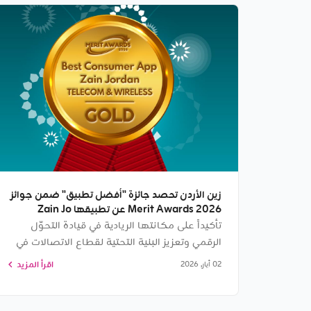
زين الأردن تحصد جائزة "أفضل تطبيق" ضمن جوائز
Merit Awards 2026 عن تطبيقها Zain Jo
تأكيداً على مكانتها الريادية في قيادة التحوّل
الرقمي وتعزيز البنية التحتية لقطاع الاتصالات في
المملكة، وترسيخ
اقرأ المزيد
02 أيار, 2026